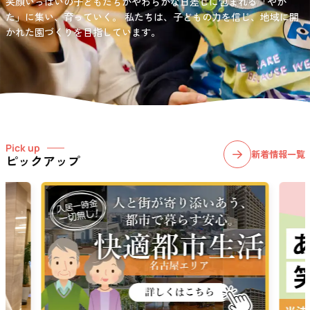
笑顔いっぱいの子どもたちがやわらかな日差しに包まれる「やか
お問い合わせ先
選択)などの学習面にも力を入れて行っている学童保育所です。
愛知・岐阜・長野の3県下で38施設・151事業所の介護関連事業所を運
た」に集い、育っていく。
私たちは、子どもの力を信じ、地域に開
03-6411-5781
営する
かれた園づくりを目指しています。
社会福祉法人サン・ビジョンでは、今後ますます高まる介護
担当：宮澤
ニーズに幅広く対応していきます。
Pick up
新着情報一覧
ピックアップ