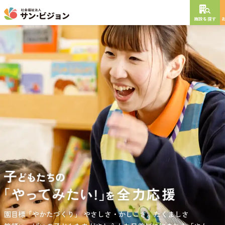
施設を探す
NEW OPEN
2026
年
10
月
開設予定
グレイスフル砧公園
東京都世田谷区大蔵
3丁目4番12号
特別養護老人ホーム
短期入所生活介護
通所介護
居宅介護支援
負担の少ない介護、ふれあいを大切にする介護、笑顔が溢れている
園目標「やかたづくり」
サンサン・スクール東山公園では、小学生の児童が放課後安心して
やさしさ・かしこさ。たくましさ
介護を目指して。
過ごせる環境を提供するとともに、
宿題・クラブ活動(英語・習字・