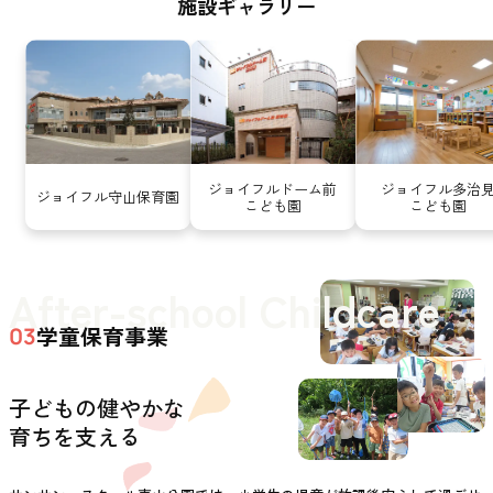
施設ギャラリー
ジョイフルドーム前
ジョイフル多治
ジョイフル守山保育園
こども園
こども園
After-school Childcare
学童保育事業
03
子どもの健やかな
育ちを支える