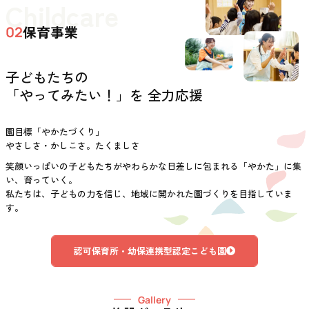
Childcare
保育事業
02
子どもたちの
「やってみたい！」を 全力応援
園目標「やかたづくり」
やさしさ・かしこさ。たくましさ
笑顔いっぱいの子どもたちがやわらかな日差しに包まれる「やかた」に集
い、育っていく。
私たちは、子どもの力を信じ、地域に開かれた園づくりを目指していま
す。
認可保育所・幼保連携型認定こども園
Gallery