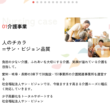
Nursing case
介護事業
01
人のチカラ
=サン・ビジョン品質
負担の少ない介護、ふれあいを大切にする介護、笑顔が溢れている介護を
目指して。
愛知・岐阜・長野の3県下で38施設・151事業所の介護関連事業所を運営す
る
社会福祉法人サン・ビジョンでは、今後ますます高まる介護ニーズに幅広
く対応していきます。
少子高齢化をトータルサポートする
社会福祉法人サン・ビジョン