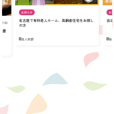
お知らせ
お
名古屋で有料老人ホーム、高齢者住宅をお探し
当法
07.30
の方
緑豊
法人本部
採