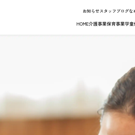
お知らせ
スタッフブログ
な
HOME
介護事業
保育事業
学童
NEW OPE
春日井エリア
江南エリア
岐阜エリ
ボランティアに関する
退職者実務経
ジョイフルドーム前こども園
ノーリフティングポリシー
理事長挨拶
ジョイフル多治見
介護記録シス
理念 / クレ
お問い合わせ
発行申請
スから探す
な提供サービス / 事業所
複数条件検索