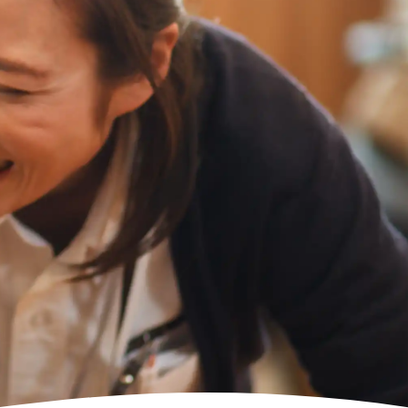
高齢者向けの部屋を借りたい
理方針
処遇改善加算について
福祉リンク集
施設等に通って介護、リハビリを受けたい
福祉器具（車いす・ベッド等）を利用したい