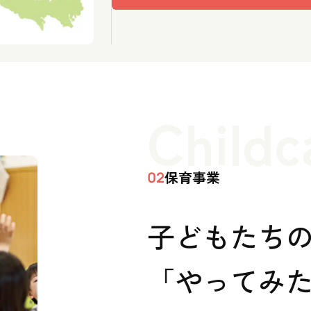
Childc
保育事業
02
子どもたち
「やってみた