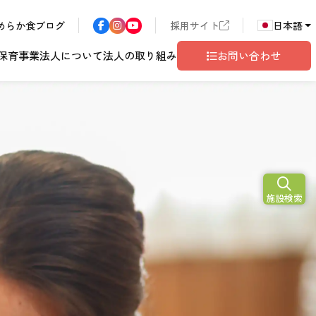
めらか食ブログ
採用サイト
日本語
保育事業
法人について
法人の取り組み
お問い合わせ
N
2026
施設検索
ア
長野エリア
東京都世田谷
サン・サンこども園
歴書
ハラスメント
年
こども園
テム
ド
ロゴマークの由来
地域共生
グレイスフル塩尻
相談窓口
10
月
開設予定