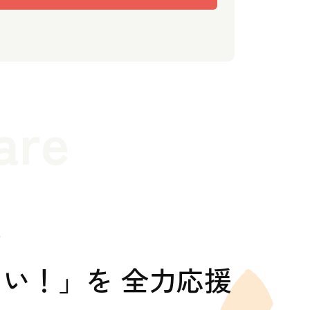
are
の
い！」を 全力応援