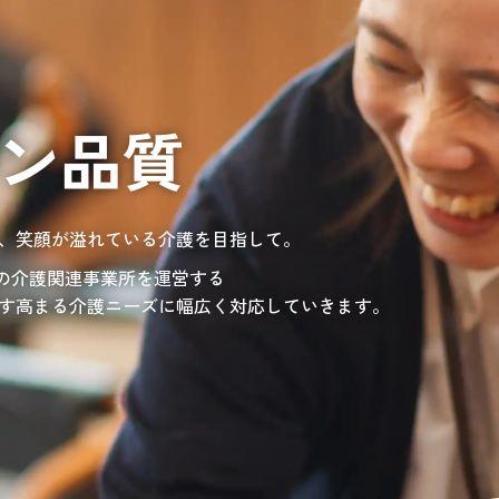
通いや短期宿泊を組み合わせて介護、
てもらいたい
サンサン研修センター
法人沿革
情報保護・管
情報開示
リハビリを受けたい
施設等に短期宿泊して介護、
リハビリを受けたい
リハビリを受けたい
てもらって
通いや短期宿泊を組み合わせて介護、
を受けたい
リハビリを受けたい
、学童を利用したい
、笑顔が溢れている介護を目指して。
童が放課後安心して過ごせる環境を提供するとともに、
学習面にも力を入れて行っている学童保育所です。
所の介護関連事業所を運営する
す高まる介護ニーズに幅広く対応していきます。
に包まれる「やかた」に集い、育っていく。
園づくりを目指しています。