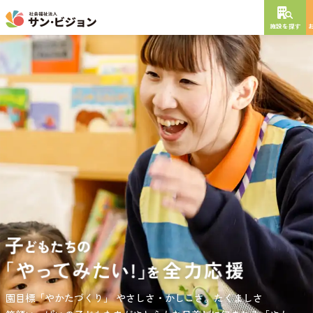
施設を探す
NEW OPEN
2026
年
10
月
開設予定
グレイスフル砧公園
東京都世田谷区大蔵
3丁目4番12号
特別養護老人ホーム
短期入所生活介護
通所介護
居宅介護支援
負担の少ない介護、ふれあいを大切にする介護、笑顔が溢れている
園目標「やかたづくり」
サンサン・スクール東山公園では、小学生の児童が放課後安心して
やさしさ・かしこさ。たくましさ
介護を目指して。
過ごせる環境を提供するとともに、
宿題・クラブ活動(英語・習字・