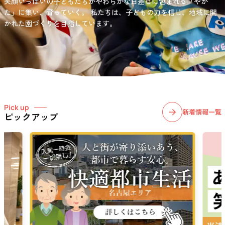
笑顔いっぱいの子どもたちがやわらかな日差しに包まれる「やか
お問い合わせ先
選択)などの学習面にも力を入れて行っている学童保育所です。
愛知・岐阜・長野の3県下で38施設・151事業所の介護関連事業所を運
た」に集い、育っていく。
私たちは、子どもの力を信じ、地域に開
03-6411-5781
営する
かれた園づくりを目指しています。
社会福祉法人サン・ビジョンでは、今後ますます高まる介護
担当：宮澤
ニーズに幅広く対応していきます。
Pick up
新着情報一覧
ピックアップ