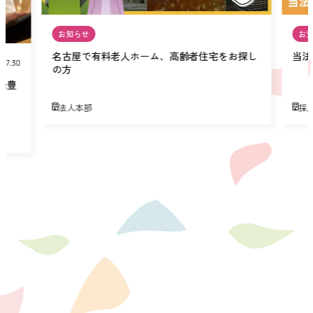
お知らせ
お
名古屋で有料老人ホーム、高齢者住宅をお探し
当法
07.30
の方
緑豊
法人本部
採