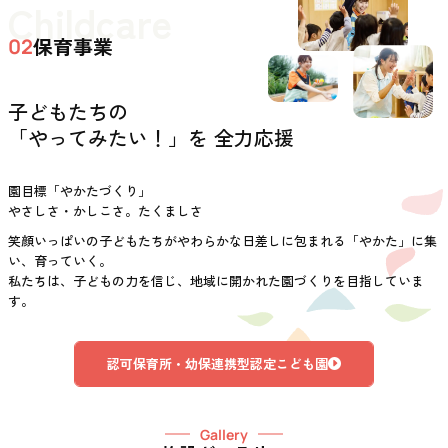
Childcare
保育事業
02
子どもたちの
「やってみたい！」を 全力応援
園目標「やかたづくり」
やさしさ・かしこさ。たくましさ
笑顔いっぱいの子どもたちがやわらかな日差しに包まれる「やかた」に集
い、育っていく。
私たちは、子どもの力を信じ、地域に開かれた園づくりを目指していま
す。
認可保育所・幼保連携型認定こども園
Gallery