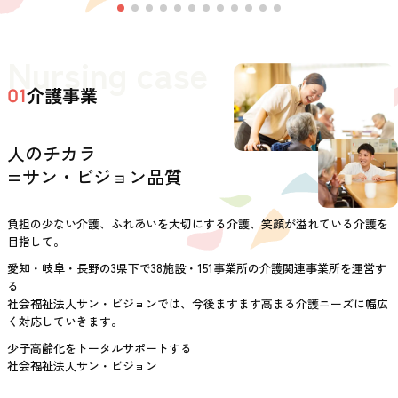
Nursing case
介護事業
01
人のチカラ
=サン・ビジョン品質
負担の少ない介護、ふれあいを大切にする介護、笑顔が溢れている介護を
目指して。
愛知・岐阜・長野の3県下で38施設・151事業所の介護関連事業所を運営す
る
社会福祉法人サン・ビジョンでは、今後ますます高まる介護ニーズに幅広
く対応していきます。
少子高齢化をトータルサポートする
社会福祉法人サン・ビジョン