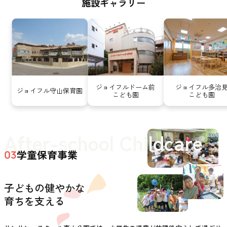
施設ギャラリー
ジョイフルドーム前
ジョイフル多治
ジョイフル守山保育園
こども園
こども園
After-school Childcare
学童保育事業
03
子どもの健やかな
育ちを支える