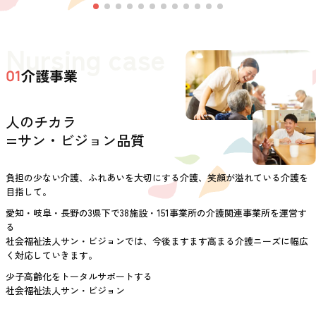
Nursing case
介護事業
01
人のチカラ
=サン・ビジョン品質
負担の少ない介護、ふれあいを大切にする介護、笑顔が溢れている介護を
目指して。
愛知・岐阜・長野の3県下で38施設・151事業所の介護関連事業所を運営す
る
社会福祉法人サン・ビジョンでは、今後ますます高まる介護ニーズに幅広
く対応していきます。
少子高齢化をトータルサポートする
社会福祉法人サン・ビジョン