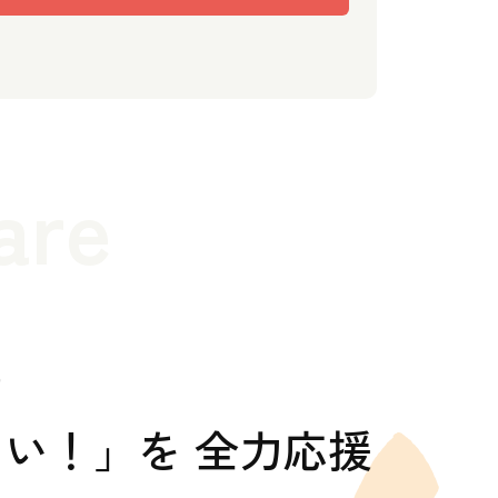
are
の
い！」を 全力応援