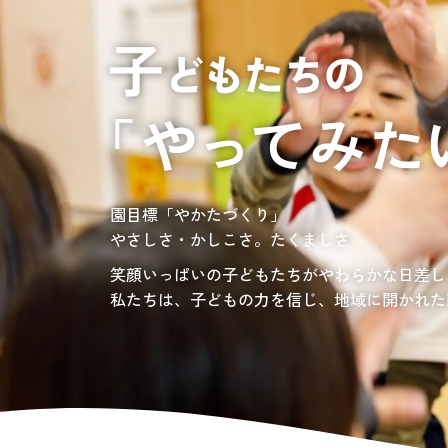
居宅介護支援
介護の相談に乗っ
サンサンワイナリー
施設一覧
施設等に入所して介護、
グレイスフル砧公園
東京都世田谷区大蔵
3丁目4番12号
自宅に訪問し
介護、リハビリ
お問い合わせ先
認定こども園、保育園
03-6411-5781
負担の少ない介護、ふれあいを大切にする介護
園目標「やかたづくり」
サンサン・スクール東山公園では、小学生の児
担当：宮澤
やさしさ・かしこさ。たくましさ
宿題・クラブ活動(英語・習字・選択)などの
愛知・岐阜・長野の3県下で38施設・151事業
社会福祉法人サン・ビジョンでは、今後ますま
笑顔いっぱいの子どもたちがやわらかな日差し
私たちは、子どもの力を信じ、地域に開かれた