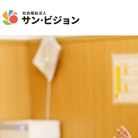
介護事業
保育事業
学童保育事業
法人について
法人の取り組み
お問い合わせ
地域から探す
名古屋エリア
特別養護老人ホーム
サン・サンスクール
ジョイフル守山保育園
法人概要 / 組織図
お問い合わせ一覧
活動報告
東山公園
短期入所生活介護
目的 / 事業者 / 提供サービ
通所介護
目的
主