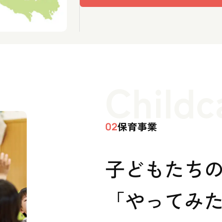
Childc
保育事業
02
子どもたち
「やってみた