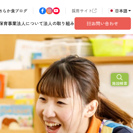
めらか食ブログ
採用サイト
日本語
保育事業
法人について
法人の取り組み
お問い合わせ
N
2026
施設検索
ア
長野エリア
東京都世田谷
サン・サンこども園
歴書
ハラスメント
年
こども園
テム
ド
ロゴマークの由来
地域共生
グレイスフル塩尻
相談窓口
10
月
開設予定