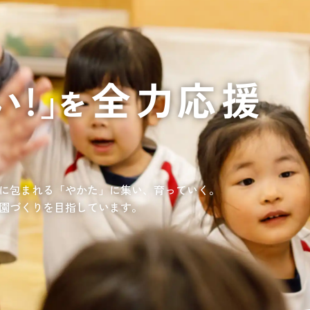
通いや短期宿泊を組み合わせて介護、
てもらいたい
サンサン研修センター
法人沿革
情報保護・管
情報開示
リハビリを受けたい
施設等に短期宿泊して介護、
リハビリを受けたい
リハビリを受けたい
てもらって
通いや短期宿泊を組み合わせて介護、
を受けたい
リハビリを受けたい
、学童を利用したい
、笑顔が溢れている介護を目指して。
童が放課後安心して過ごせる環境を提供するとともに、
学習面にも力を入れて行っている学童保育所です。
所の介護関連事業所を運営する
す高まる介護ニーズに幅広く対応していきます。
に包まれる「やかた」に集い、育っていく。
園づくりを目指しています。