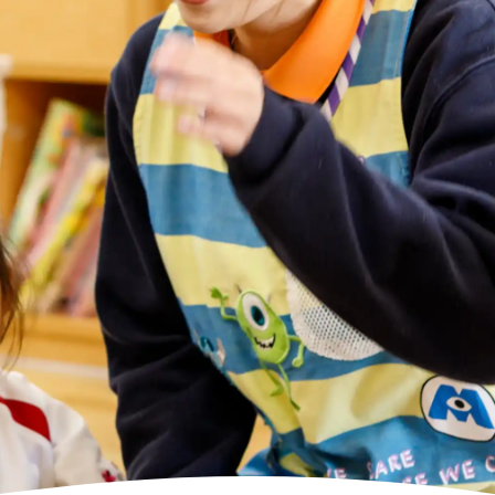
高齢者向けの部屋を借りたい
理方針
処遇改善加算について
福祉リンク集
施設等に通って介護、リハビリを受けたい
福祉器具（車いす・ベッド等）を利用したい