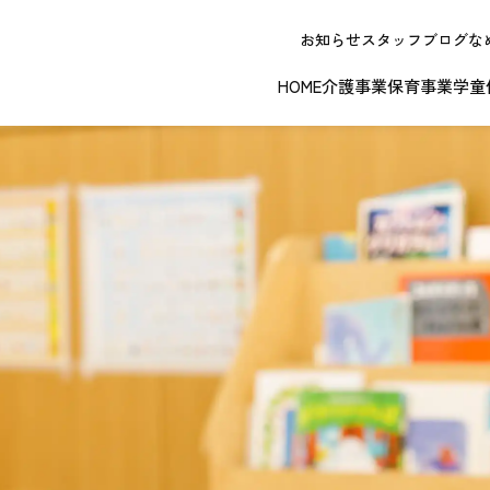
お知らせ
スタッフブログ
な
HOME
介護事業
保育事業
学童
NEW OPE
春日井エリア
江南エリア
岐阜エリ
ボランティアに関する
退職者実務経
ジョイフルドーム前こども園
ノーリフティングポリシー
理事長挨拶
ジョイフル多治見
介護記録シス
理念 / クレ
お問い合わせ
発行申請
スから探す
な提供サービス / 事業所
複数条件検索