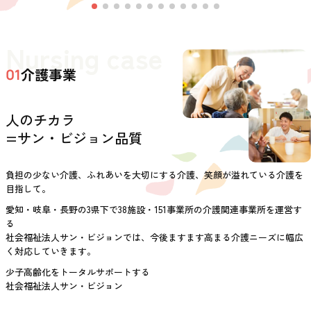
Nursing case
介護事業
01
人のチカラ
=サン・ビジョン品質
負担の少ない介護、ふれあいを大切にする介護、笑顔が溢れている介護を
目指して。
愛知・岐阜・長野の3県下で38施設・151事業所の介護関連事業所を運営す
る
社会福祉法人サン・ビジョンでは、今後ますます高まる介護ニーズに幅広
く対応していきます。
少子高齢化をトータルサポートする
社会福祉法人サン・ビジョン