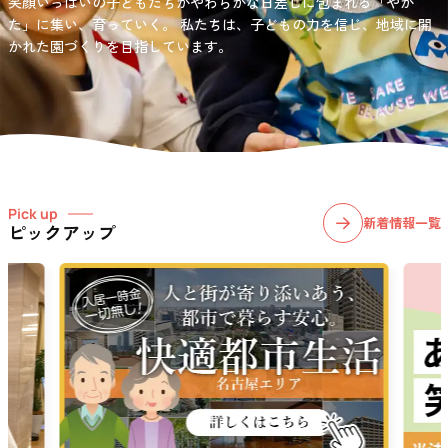
笑顔いっぱいの子どもたちがやわらかな日差しに包まれる「やか
お問い合わせ先
選択)などの学習面にも力を入れて行っている学童保育所です。
愛知・岐阜・長野の3県下で38施設・151事業所の介護関連事業所を運
た」に集い、育っていく。
私たちは、子どもの力を信じ、地域に開
03-6411-5781
営する
かれた園づくりを目指しています。
社会福祉法人サン・ビジョンでは、今後ますます高まる介護
担当：宮澤
ニーズに幅広く対応していきます。
Pick up
新着情報一覧
ピックアップ