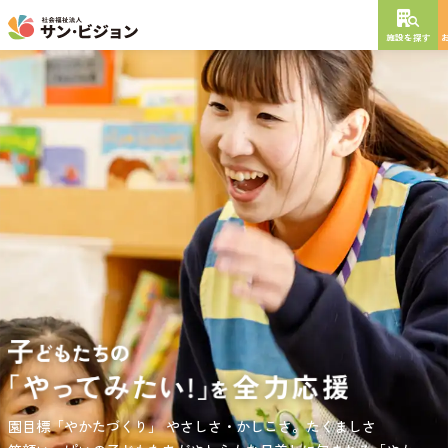
施設を探す
NEW OPEN
2026
年
10
月
開設予定
グレイスフル砧公園
東京都世田谷区大蔵
3丁目4番12号
特別養護老人ホーム
短期入所生活介護
通所介護
居宅介護支援
負担の少ない介護、ふれあいを大切にする介護、笑顔が溢れている
園目標「やかたづくり」
サンサン・スクール東山公園では、小学生の児童が放課後安心して
やさしさ・かしこさ。たくましさ
介護を目指して。
過ごせる環境を提供するとともに、
宿題・クラブ活動(英語・習字・