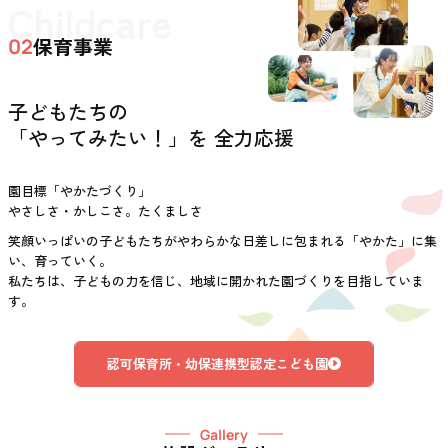
Childcare
保育事業
02
子どもたちの
「やってみたい！」を 全力応援
園目標「やかたづくり」
やさしさ・かしこさ。たくましさ
笑顔いっぱいの子どもたちがやわらかな日差しに包まれる「やかた」に集
い、育っていく。
私たちは、子どもの力を信じ、地域に開かれた園づくりを目指していま
す。
認可保育所・幼保連携型認定こども園
Gallery