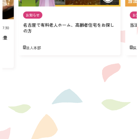
お知らせ
お
名古屋で有料老人ホーム、高齢者住宅をお探し
当法
07.30
の方
緑豊
法人本部
採