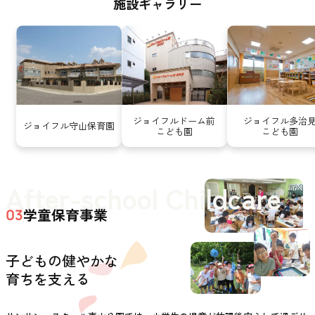
施設ギャラリー
ジョイフルドーム前
ジョイフル多治
ジョイフル守山保育園
こども園
こども園
After-school Childcare
学童保育事業
03
子どもの健やかな
育ちを支える