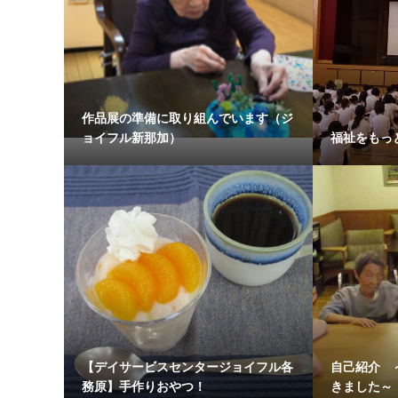
作品展の準備に取り組んでいます（ジ
ョイフル新那加）
福祉をもっ
【デイサービスセンタージョイフル各
自己紹介 
務原】手作りおやつ！
きました～