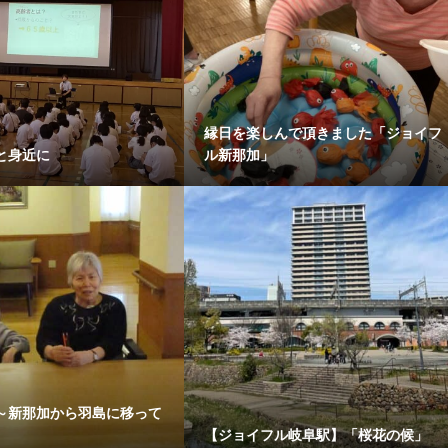
縁日を楽しんで頂きました「ジョイフ
と身近に
ル新那加」
～新那加から羽島に移って
【ジョイフル岐阜駅】「桜花の候」