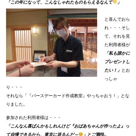
「この年になって、こんなしゃれたものもらえるなんて
」
と喜んでおら
れ・・・そし
て、それを見
た利用者様が
「私も誰かに
プレゼントし
たい！」
とお
っしゃ
り・・・
それなら「『バースデーカード作成教室』やっちゃおう！」とな
りました。
参加された利用者様は・・・
「こんなん喜ばんかもしれんけど『おばあちゃんが作ったよ』っ
て自慢できるから、東京に送るんだ～
」
とご満悦。