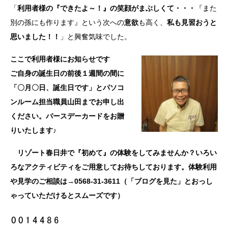
「
利用者様の『できたよ～！』の笑顔がまぶしくて・・・
『また
別の孫にも作ります』という次への
意欲
も高く、
私も見習おうと
思いました！！
」と興奮気味でした。
ここで利用者様にお知らせです
ご自身の誕生日の前後１週間の間に
「〇月〇日、誕生日です」とパソコ
ンルーム担当職員山田までお申し出
ください。バースデーカードをお贈
りいたします♪
リゾート春日井で『初めて』の体験をしてみませんか？いろい
ろなアクティビティをご用意してお待ちしております。体験利用
や見学のご相談は→0568-31-3611（「ブログを見た」とおっし
ゃっていただけるとスムーズです）