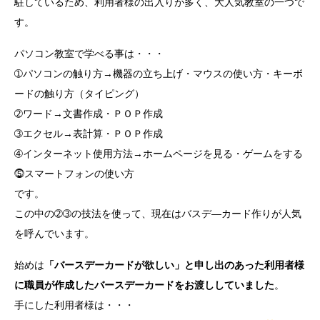
駐しているため、利用者様の出入りが多く、大人気教室の一つで
す。
パソコン教室で学べる事は・・・
➀パソコンの触り方→機器の立ち上げ・マウスの使い方・キーボ
ードの触り方（タイピング）
➁ワード→文書作成・ＰＯＰ作成
➂エクセル→表計算・ＰＯＰ作成
➃インターネット使用方法→ホームページを見る・ゲームをする
⓹スマートフォンの使い方
です。
この中の➁➂の技法を使って、現在はバスデ―カード作りが人気
を呼んでいます。
始めは
「バースデーカードが欲しい」と申し出のあった利用者様
に職員が作成したバースデーカードをお渡ししていました
。
手にした利用者様は・・・