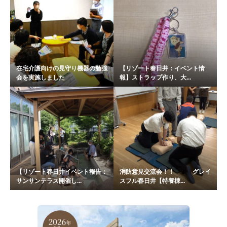
在宅介護向けの見守り機器の勉強
【リゾート春日井：イベント情
会を実施しました
報】ストラップ作り、大...
【リゾート春日井イベント報告：
消防意見交流会！！ グレイ
サンサンテラス開催し...
スフル春日井【特養棟...