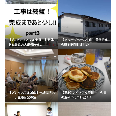
【第2グレイスフル春日井】新体
【グループホーム牛山】運営推進
制＆最近の大規模改修...
会議を開催しました
【グレイスフル浅山】一緒に「お
【第2グレイスフル春日井】今日
ー！」健康音楽教室
のおやつはコレだ！！