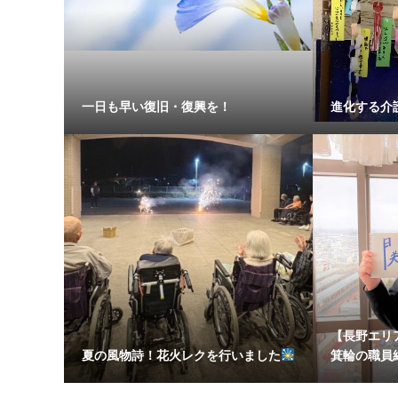
一日も早い復旧・復興を！
進化する介
【長野エリア
夏の風物詩！花火レクを行いました
箕輪の職員紹