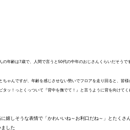
んの年齢は7歳で、人間で言うと50代の中年のおじさんくらいだそうで
とちゃんですが、年齢を感じさせない勢いでフロアを走り回ると、
皆様
ピタッ！っとくっついて『背中を撫でて！』と言うように背を向けてく
当に嬉しそうな表情で「かわいいね～お利口だね～」とたくさ
いました