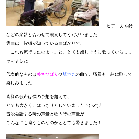
ピアニカや鈴
などの楽器と合わせて演奏してくださいました
選曲は、皆様が知っている曲ばかりで、
「これも流行ったのよ～」と、とても嬉しそうに歌っていらっし
ゃいました
代表的なものは
美空ひばり
や
坂本九
の曲で、職員も一緒に歌って
楽しみました
皆様の歌声は僕の予想を超えて、
とても大きく、はっきりとしていましたヽ(^o^)丿
普段会話する時の声量と歌う時の声量が
こんなにも違うものなのかととても驚きました！