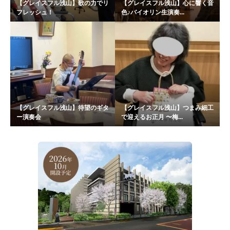
【グレイスフル浅山】歌の力でリ
【グレイスフル浅山】心に響く音
フレッシュ！
色♪バイオリン生演奏...
【グレイスフル浅山】待望のギタ
【グレイスフル浅山】つまみ細工
ー演奏会
で迎えるお正月 〜梅...