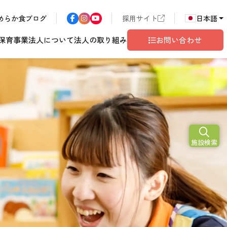
めらか食ブログ
採用サイト
日本語
保育事業
法人について
法人の取り組み
お問い合わせ
N
2026
施設検索
ア
長野エリア
東京都世田谷
サン・サンこども園
歴書
ハラスメント
年
こども園
テム
ド
ロゴマークの由来
地域共生
グレイスフル塩尻
相談窓口
10
月
開設予定