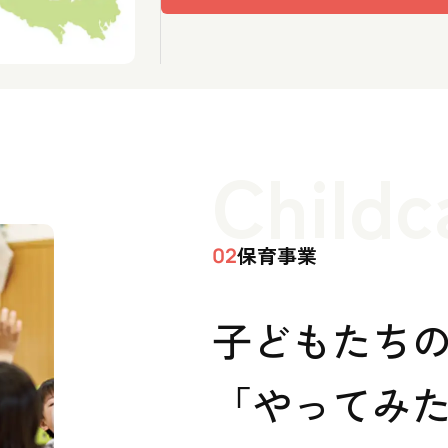
Childc
保育事業
02
子どもたち
「やってみた