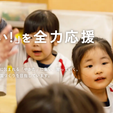
通いや短期宿泊を組み合わせて介護、
てもらいたい
サンサン研修センター
法人沿革
情報保護・管
情報開示
リハビリを受けたい
施設等に短期宿泊して介護、
リハビリを受けたい
リハビリを受けたい
てもらって
通いや短期宿泊を組み合わせて介護、
を受けたい
リハビリを受けたい
、学童を利用したい
、笑顔が溢れている介護を目指して。
童が放課後安心して過ごせる環境を提供するとともに、
学習面にも力を入れて行っている学童保育所です。
所の介護関連事業所を運営する
す高まる介護ニーズに幅広く対応していきます。
に包まれる「やかた」に集い、育っていく。
園づくりを目指しています。