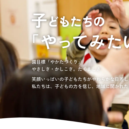
居宅介護支援
介護の相談に乗っ
サンサンワイナリー
施設一覧
施設等に入所して介護、
グレイスフル砧公園
東京都世田谷区大蔵
3丁目4番12号
自宅に訪問し
介護、リハビリ
お問い合わせ先
認定こども園、保育園
03-6411-5781
負担の少ない介護、ふれあいを大切にする介護
園目標「やかたづくり」
サンサン・スクール東山公園では、小学生の児
担当：宮澤
やさしさ・かしこさ。たくましさ
宿題・クラブ活動(英語・習字・選択)などの
愛知・岐阜・長野の3県下で38施設・151事業
社会福祉法人サン・ビジョンでは、今後ますま
笑顔いっぱいの子どもたちがやわらかな日差し
私たちは、子どもの力を信じ、地域に開かれた