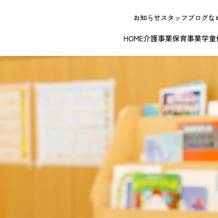
お知らせ
スタッフブログ
な
HOME
介護事業
保育事業
学童
NEW OPE
春日井エリア
江南エリア
岐阜エリ
ボランティアに関する
退職者実務経
ジョイフルドーム前こども園
ノーリフティングポリシー
理事長挨拶
ジョイフル多治見
介護記録シス
理念 / クレ
お問い合わせ
発行申請
スから探す
な提供サービス / 事業所
複数条件検索