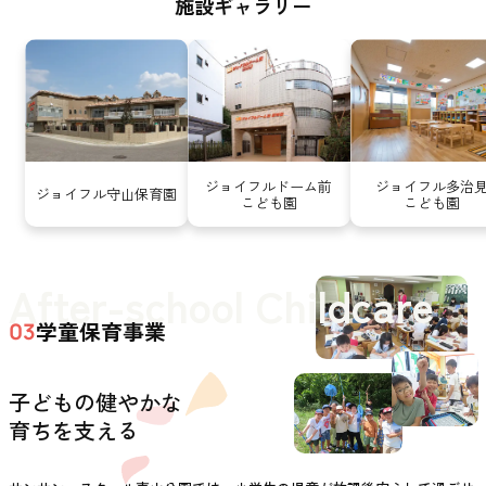
施設ギャラリー
ジョイフルドーム前
ジョイフル多治
ジョイフル守山保育園
こども園
こども園
After-school Childcare
学童保育事業
03
子どもの健やかな
育ちを支える