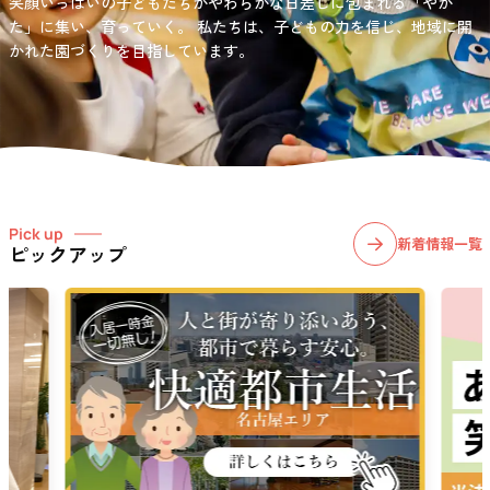
笑顔いっぱいの子どもたちがやわらかな日差しに包まれる「やか
お問い合わせ先
選択)などの学習面にも力を入れて行っている学童保育所です。
愛知・岐阜・長野の3県下で38施設・151事業所の介護関連事業所を運
た」に集い、育っていく。
私たちは、子どもの力を信じ、地域に開
03-6411-5781
営する
かれた園づくりを目指しています。
社会福祉法人サン・ビジョンでは、今後ますます高まる介護
担当：宮澤
ニーズに幅広く対応していきます。
Pick up
新着情報一覧
ピックアップ