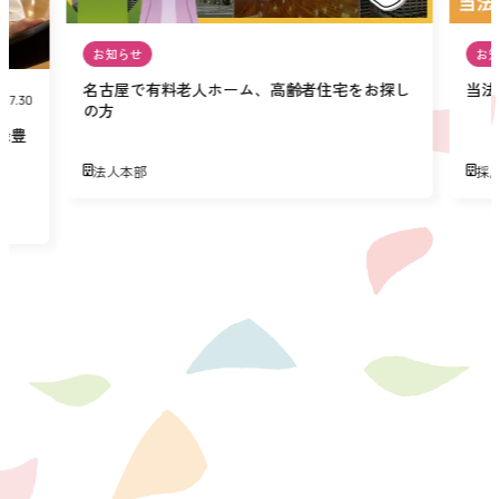
お知らせ
お
名古屋で有料老人ホーム、高齢者住宅をお探し
当法
07.30
の方
緑豊
法人本部
採