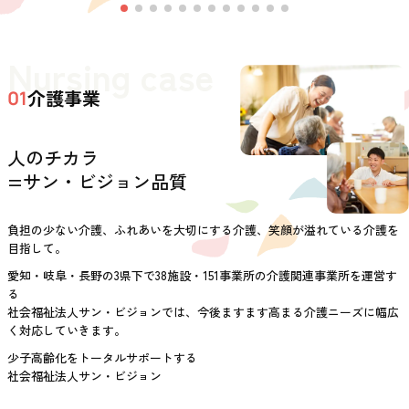
Nursing case
介護事業
01
人のチカラ
=サン・ビジョン品質
負担の少ない介護、ふれあいを大切にする介護、笑顔が溢れている介護を
目指して。
愛知・岐阜・長野の3県下で38施設・151事業所の介護関連事業所を運営す
る
社会福祉法人サン・ビジョンでは、今後ますます高まる介護ニーズに幅広
く対応していきます。
少子高齢化をトータルサポートする
社会福祉法人サン・ビジョン