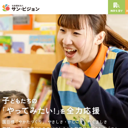
施設を探す
NEW OPEN
2026
年
10
月
開設予定
グレイスフル砧公園
東京都世田谷区大蔵
3丁目4番12号
特別養護老人ホーム
短期入所生活介護
通所介護
居宅介護支援
負担の少ない介護、ふれあいを大切にする介護、笑顔が溢れている
園目標「やかたづくり」
サンサン・スクール東山公園では、小学生の児童が放課後安心して
やさしさ・かしこさ。たくましさ
介護を目指して。
過ごせる環境を提供するとともに、
宿題・クラブ活動(英語・習字・