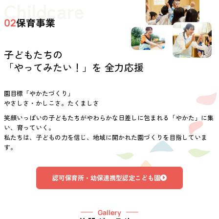
Childcare
保育事業
02
子どもたちの
「やってみたい！」を 全力応援
園目標「やかたづくり」
やさしさ・かしこさ。たくましさ
笑顔いっぱいの子どもたちがやわらかな日差しに包まれる「やかた」に集
い、育っていく。
私たちは、子どもの力を信じ、地域に開かれた園づくりを目指していま
す。
認可保育所・幼保連携型認定こども園
Gallery