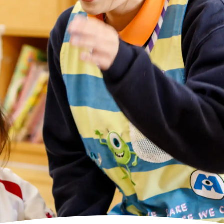
高齢者向けの部屋を借りたい
理方針
処遇改善加算について
福祉リンク集
施設等に通って介護、リハビリを受けたい
福祉器具（車いす・ベッド等）を利用したい