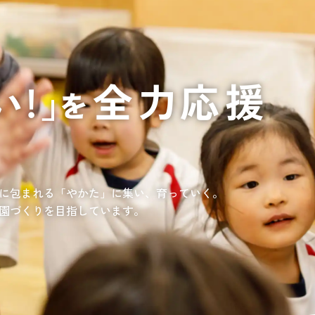
通いや短期宿泊を組み合わせて介護、
てもらいたい
サンサン研修センター
法人沿革
情報保護・管
情報開示
リハビリを受けたい
施設等に短期宿泊して介護、
リハビリを受けたい
リハビリを受けたい
てもらって
通いや短期宿泊を組み合わせて介護、
を受けたい
リハビリを受けたい
、学童を利用したい
、笑顔が溢れている介護を目指して。
童が放課後安心して過ごせる環境を提供するとともに、
学習面にも力を入れて行っている学童保育所です。
所の介護関連事業所を運営する
す高まる介護ニーズに幅広く対応していきます。
に包まれる「やかた」に集い、育っていく。
園づくりを目指しています。