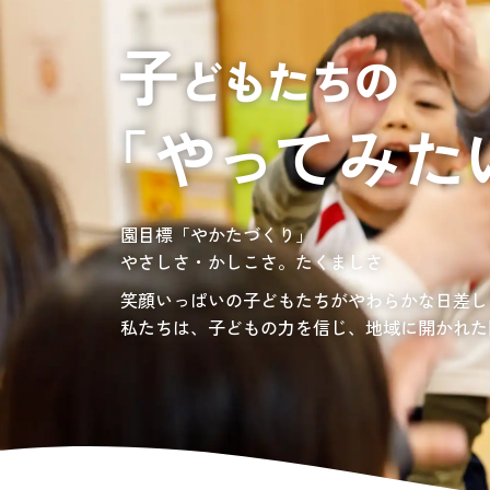
居宅介護支援
介護の相談に乗っ
サンサンワイナリー
施設一覧
施設等に入所して介護、
グレイスフル砧公園
東京都世田谷区大蔵
3丁目4番12号
自宅に訪問し
介護、リハビリ
お問い合わせ先
認定こども園、保育園
03-6411-5781
負担の少ない介護、ふれあいを大切にする介護
園目標「やかたづくり」
サンサン・スクール東山公園では、小学生の児
担当：宮澤
やさしさ・かしこさ。たくましさ
宿題・クラブ活動(英語・習字・選択)などの
愛知・岐阜・長野の3県下で38施設・151事業
社会福祉法人サン・ビジョンでは、今後ますま
笑顔いっぱいの子どもたちがやわらかな日差し
私たちは、子どもの力を信じ、地域に開かれた