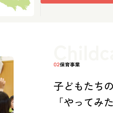
Childc
保育事業
02
子どもたち
「やってみた