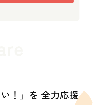
are
の
い！」を 全力応援