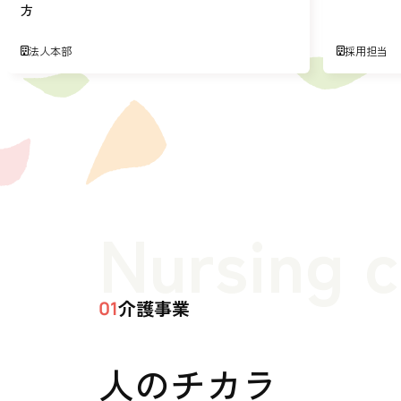
方
法人本部
採用担当
Nursing 
介護事業
01
人のチカラ