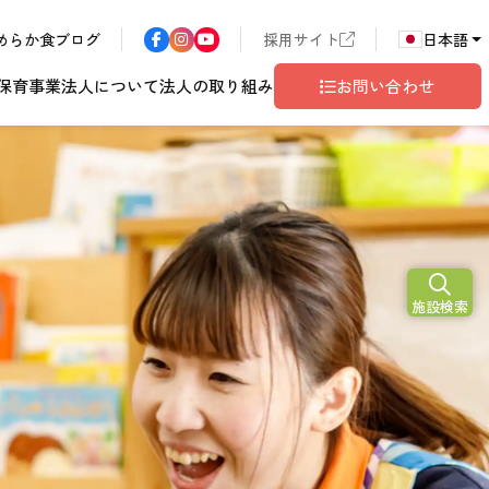
めらか食ブログ
採用サイト
日本語
保育事業
法人について
法人の取り組み
お問い合わせ
N
2026
施設検索
ア
長野エリア
東京都世田谷
サン・サンこども園
歴書
ハラスメント
年
こども園
テム
ド
ロゴマークの由来
地域共生
グレイスフル塩尻
相談窓口
10
月
開設予定