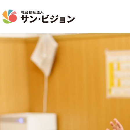
介護事業
保育事業
学童保育事業
法人について
法人の取り組み
お問い合わせ
地域から探す
名古屋エリア
特別養護老人ホーム
サン・サンスクール
ジョイフル守山保育園
法人概要 / 組織図
お問い合わせ一覧
活動報告
東山公園
短期入所生活介護
目的 / 事業者 / 提供サービ
通所介護
目的
主