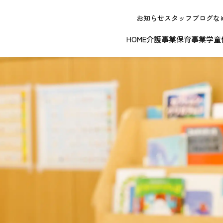
お知らせ
スタッフブログ
な
HOME
介護事業
保育事業
学童
NEW OPE
春日井エリア
江南エリア
岐阜エリ
ボランティアに関する
退職者実務経
ジョイフルドーム前こども園
ノーリフティングポリシー
理事長挨拶
ジョイフル多治見
介護記録シス
理念 / クレ
お問い合わせ
発行申請
スから探す
な提供サービス / 事業所
複数条件検索