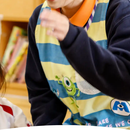
高齢者向けの部屋を借りたい
理方針
処遇改善加算について
福祉リンク集
施設等に通って介護、リハビリを受けたい
福祉器具（車いす・ベッド等）を利用したい