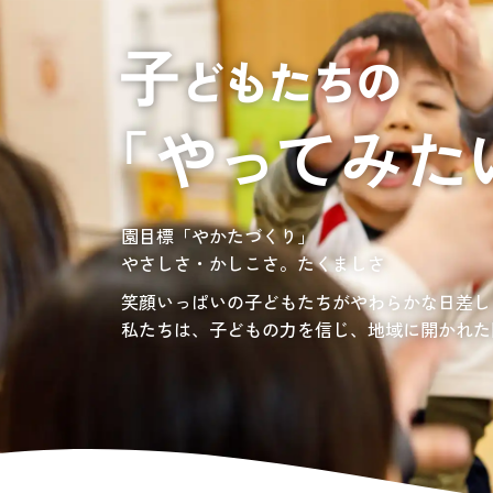
居宅介護支援
介護の相談に乗っ
サンサンワイナリー
施設一覧
施設等に入所して介護、
グレイスフル砧公園
東京都世田谷区大蔵
3丁目4番12号
自宅に訪問し
介護、リハビリ
お問い合わせ先
認定こども園、保育園
03-6411-5781
負担の少ない介護、ふれあいを大切にする介護
園目標「やかたづくり」
サンサン・スクール東山公園では、小学生の児
担当：宮澤
やさしさ・かしこさ。たくましさ
宿題・クラブ活動(英語・習字・選択)などの
愛知・岐阜・長野の3県下で38施設・151事業
社会福祉法人サン・ビジョンでは、今後ますま
笑顔いっぱいの子どもたちがやわらかな日差し
私たちは、子どもの力を信じ、地域に開かれた