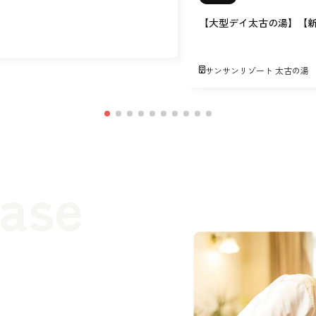
【大型デイ太古の湯】【
サンサンリゾート 太古の湯
case