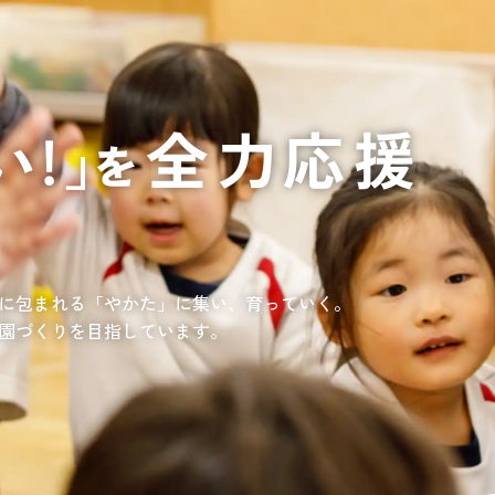
通いや短期宿泊を組み合わせて介護、
てもらいたい
サンサン研修センター
法人沿革
情報保護・管
情報開示
リハビリを受けたい
施設等に短期宿泊して介護、
リハビリを受けたい
リハビリを受けたい
てもらって
通いや短期宿泊を組み合わせて介護、
を受けたい
リハビリを受けたい
、学童を利用したい
、笑顔が溢れている介護を目指して。
童が放課後安心して過ごせる環境を提供するとともに、
学習面にも力を入れて行っている学童保育所です。
所の介護関連事業所を運営する
す高まる介護ニーズに幅広く対応していきます。
に包まれる「やかた」に集い、育っていく。
園づくりを目指しています。