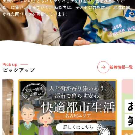
笑顔いっぱいの子どもたちがやわらかな日差しに包まれる「やか
お問い合わせ先
選択)などの学習面にも力を入れて行っている学童保育所です。
愛知・岐阜・長野の3県下で38施設・151事業所の介護関連事業所を運
た」に集い、育っていく。
私たちは、子どもの力を信じ、地域に開
03-6411-5781
営する
かれた園づくりを目指しています。
社会福祉法人サン・ビジョンでは、今後ますます高まる介護
担当：宮澤
ニーズに幅広く対応していきます。
Pick up
新着情報一覧
ピックアップ