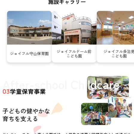
施設ギャラリー
ジョイフルドーム前
ジョイフル多治
ジョイフル守山保育園
こども園
こども園
After-school Childcare
学童保育事業
03
子どもの健やかな
育ちを支える