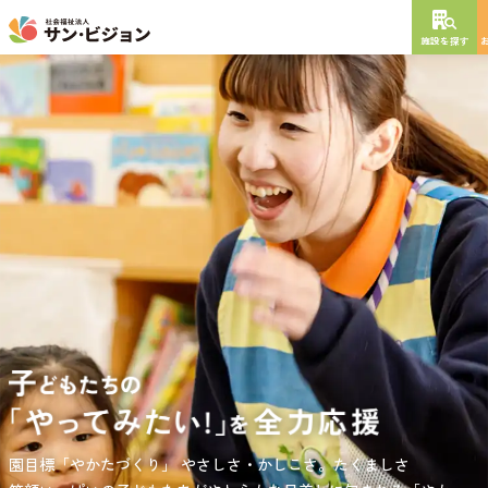
施設を探す
NEW OPEN
2026
年
10
月
開設予定
グレイスフル砧公園
東京都世田谷区大蔵
3丁目4番12号
特別養護老人ホーム
短期入所生活介護
通所介護
居宅介護支援
負担の少ない介護、ふれあいを大切にする介護、笑顔が溢れている
園目標「やかたづくり」
サンサン・スクール東山公園では、小学生の児童が放課後安心して
やさしさ・かしこさ。たくましさ
介護を目指して。
過ごせる環境を提供するとともに、
宿題・クラブ活動(英語・習字・