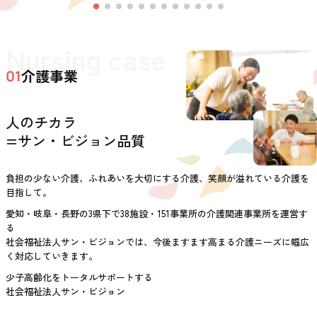
Nursing case
介護事業
01
人のチカラ
=サン・ビジョン品質
負担の少ない介護、ふれあいを大切にする介護、笑顔が溢れている介護を
目指して。
愛知・岐阜・長野の3県下で38施設・151事業所の介護関連事業所を運営す
る
社会福祉法人サン・ビジョンでは、今後ますます高まる介護ニーズに幅広
く対応していきます。
少子高齢化をトータルサポートする
社会福祉法人サン・ビジョン