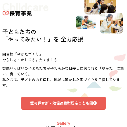
Childcare
保育事業
02
子どもたちの
「やってみたい！」を 全力応援
園目標「やかたづくり」
やさしさ・かしこさ。たくましさ
笑顔いっぱいの子どもたちがやわらかな日差しに包まれる「やかた」に集
い、育っていく。
私たちは、子どもの力を信じ、地域に開かれた園づくりを目指していま
す。
認可保育所・幼保連携型認定こども園
Gallery