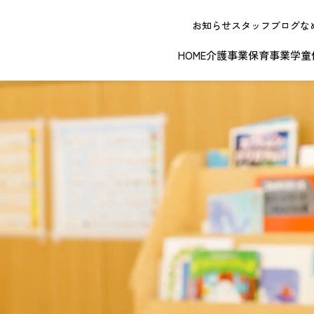
お知らせ
スタッフブログ
な
HOME
介護事業
保育事業
学童
NEW OPE
春日井エリア
江南エリア
岐阜エリ
ボランティアに関する
退職者実務経
ジョイフルドーム前こども園
ノーリフティングポリシー
理事長挨拶
ジョイフル多治見
介護記録シス
理念 / クレ
お問い合わせ
発行申請
スから探す
な提供サービス / 事業所
複数条件検索