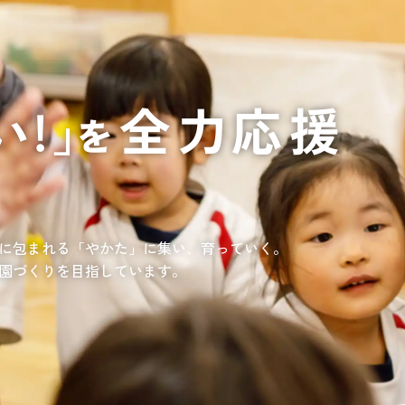
通いや短期宿泊を組み合わせて介護、
てもらいたい
サンサン研修センター
法人沿革
情報保護・管
情報開示
リハビリを受けたい
施設等に短期宿泊して介護、
リハビリを受けたい
リハビリを受けたい
てもらって
通いや短期宿泊を組み合わせて介護、
を受けたい
リハビリを受けたい
、学童を利用したい
、笑顔が溢れている介護を目指して。
童が放課後安心して過ごせる環境を提供するとともに、
学習面にも力を入れて行っている学童保育所です。
所の介護関連事業所を運営する
す高まる介護ニーズに幅広く対応していきます。
に包まれる「やかた」に集い、育っていく。
園づくりを目指しています。