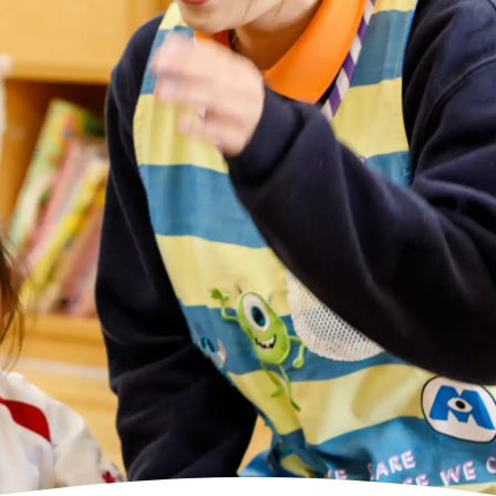
高齢者向けの部屋を借りたい
理方針
処遇改善加算について
福祉リンク集
施設等に通って介護、リハビリを受けたい
福祉器具（車いす・ベッド等）を利用したい