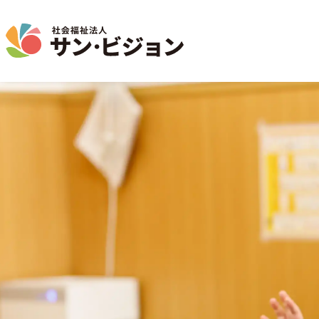
介護事業
保育事業
学童保育事業
法人について
法人の取り組み
お問い合わせ
地域から探す
名古屋エリア
特別養護老人ホーム
サン・サンスクール
ジョイフル守山保育園
法人概要 / 組織図
お問い合わせ一覧
活動報告
東山公園
短期入所生活介護
目的 / 事業者 / 提供サービ
通所介護
目的
主