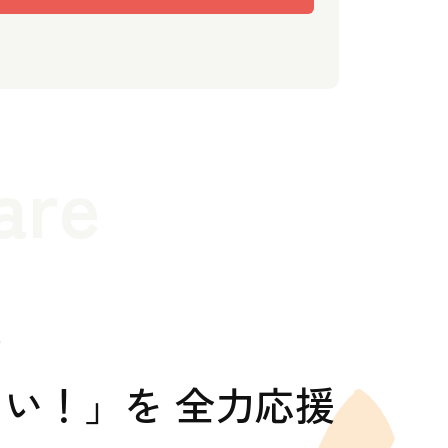
are
の
い！」を 全力応援