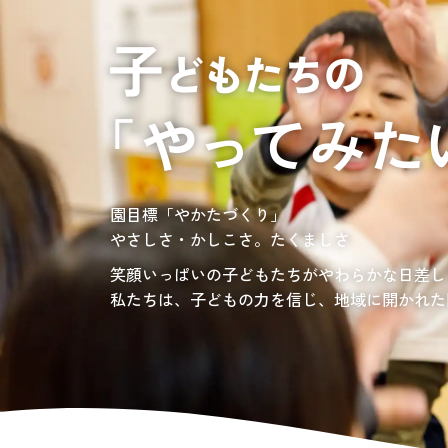
居宅介護支援
介護の相談に乗っ
サンサンワイナリー
施設一覧
施設等に入所して介護、
グレイスフル砧公園
東京都世田谷区大蔵
3丁目4番12号
自宅に訪問し
介護、リハビリ
お問い合わせ先
認定こども園、保育園
03-6411-5781
負担の少ない介護、ふれあいを大切にする介護
園目標「やかたづくり」
サンサン・スクール東山公園では、小学生の児
担当：宮澤
やさしさ・かしこさ。たくましさ
宿題・クラブ活動(英語・習字・選択)などの
愛知・岐阜・長野の3県下で38施設・151事業
社会福祉法人サン・ビジョンでは、今後ますま
笑顔いっぱいの子どもたちがやわらかな日差し
私たちは、子どもの力を信じ、地域に開かれた