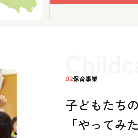
Childc
保育事業
02
子どもたち
「やってみた