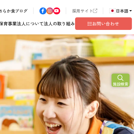
めらか食ブログ
採用サイト
日本語
保育事業
法人について
法人の取り組み
お問い合わせ
N
2026
施設検索
ア
長野エリア
東京都世田谷
サン・サンこども園
歴書
ハラスメント
年
こども園
テム
ド
ロゴマークの由来
地域共生
グレイスフル塩尻
相談窓口
10
月
開設予定