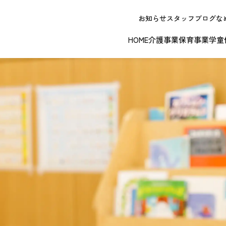
お知らせ
スタッフブログ
な
HOME
介護事業
保育事業
学童
NEW OPE
春日井エリア
江南エリア
岐阜エリ
ボランティアに関する
退職者実務経
ジョイフルドーム前こども園
ノーリフティングポリシー
理事長挨拶
ジョイフル多治見
介護記録シス
理念 / クレ
お問い合わせ
発行申請
スから探す
な提供サービス / 事業所
複数条件検索