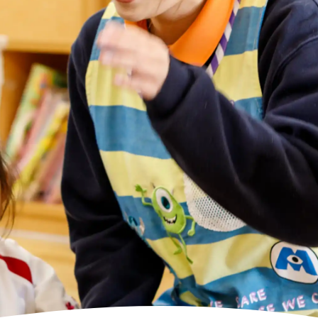
高齢者向けの部屋を借りたい
理方針
処遇改善加算について
福祉リンク集
施設等に通って介護、リハビリを受けたい
福祉器具（車いす・ベッド等）を利用したい