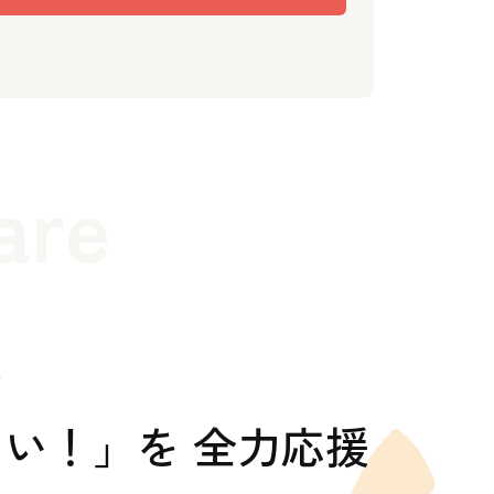
are
の
い！」を 全力応援