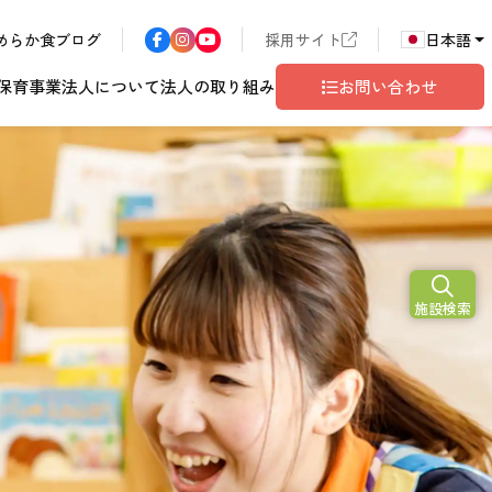
めらか食ブログ
採用サイト
日本語
保育事業
法人について
法人の取り組み
お問い合わせ
N
2026
施設検索
ア
長野エリア
東京都世田谷
サン・サンこども園
歴書
ハラスメント
年
こども園
テム
ド
ロゴマークの由来
地域共生
グレイスフル塩尻
相談窓口
10
月
開設予定