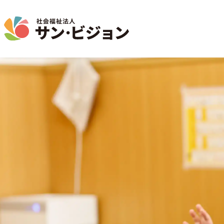
介護事業
保育事業
学童保育事業
法人について
法人の取り組み
お問い合わせ
地域から探す
名古屋エリア
特別養護老人ホーム
サン・サンスクール
ジョイフル守山保育園
法人概要 / 組織図
お問い合わせ一覧
活動報告
東山公園
短期入所生活介護
目的 / 事業者 / 提供サービ
通所介護
目的
主