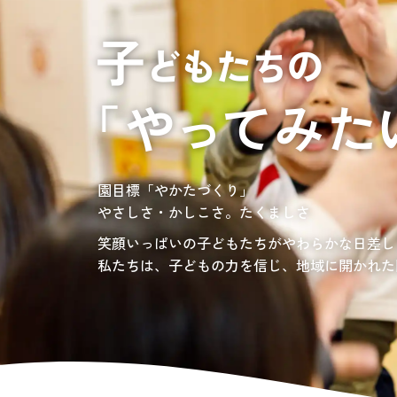
居宅介護支援
介護の相談に乗っ
サンサンワイナリー
施設一覧
施設等に入所して介護、
グレイスフル砧公園
東京都世田谷区大蔵
3丁目4番12号
自宅に訪問し
介護、リハビリ
お問い合わせ先
認定こども園、保育園
03-6411-5781
負担の少ない介護、ふれあいを大切にする介護
園目標「やかたづくり」
サンサン・スクール東山公園では、小学生の児
担当：宮澤
やさしさ・かしこさ。たくましさ
宿題・クラブ活動(英語・習字・選択)などの
愛知・岐阜・長野の3県下で38施設・151事業
社会福祉法人サン・ビジョンでは、今後ますま
笑顔いっぱいの子どもたちがやわらかな日差し
私たちは、子どもの力を信じ、地域に開かれた