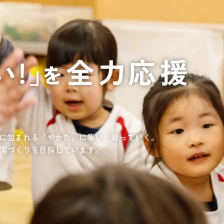
通いや短期宿泊を組み合わせて介護、
てもらいたい
サンサン研修センター
法人沿革
情報保護・管
情報開示
リハビリを受けたい
施設等に短期宿泊して介護、
リハビリを受けたい
リハビリを受けたい
てもらって
通いや短期宿泊を組み合わせて介護、
を受けたい
リハビリを受けたい
、学童を利用したい
、笑顔が溢れている介護を目指して。
童が放課後安心して過ごせる環境を提供するとともに、
学習面にも力を入れて行っている学童保育所です。
所の介護関連事業所を運営する
す高まる介護ニーズに幅広く対応していきます。
に包まれる「やかた」に集い、育っていく。
園づくりを目指しています。