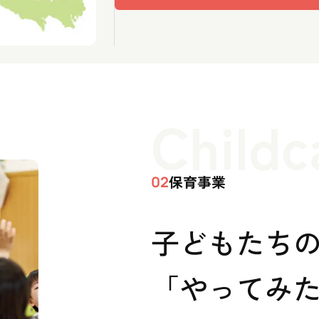
Childc
保育事業
02
子どもたち
「やってみた