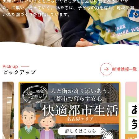
笑顔いっぱいの子どもたちがやわらかな日差しに包まれる「やか
お問い合わせ先
選択)などの学習面にも力を入れて行っている学童保育所です。
愛知・岐阜・長野の3県下で38施設・151事業所の介護関連事業所を運
た」に集い、育っていく。
私たちは、子どもの力を信じ、地域に開
03-6411-5781
営する
かれた園づくりを目指しています。
社会福祉法人サン・ビジョンでは、今後ますます高まる介護
担当：宮澤
ニーズに幅広く対応していきます。
Pick up
新着情報一覧
ピックアップ