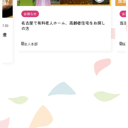
お知らせ
お
名古屋で有料老人ホーム、高齢者住宅をお探し
当法
07.30
の方
緑豊
法人本部
採