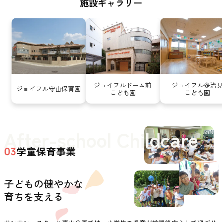
施設ギャラリー
ジョイフルドーム前
ジョイフル多治
ジョイフル守山保育園
こども園
こども園
After-school Childcare
学童保育事業
03
子どもの健やかな
育ちを支える