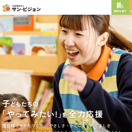
施設を探す
NEW OPEN
2026
年
10
月
開設予定
グレイスフル砧公園
東京都世田谷区大蔵
3丁目4番12号
特別養護老人ホーム
短期入所生活介護
通所介護
居宅介護支援
負担の少ない介護、ふれあいを大切にする介護、笑顔が溢れている
園目標「やかたづくり」
サンサン・スクール東山公園では、小学生の児童が放課後安心して
やさしさ・かしこさ。たくましさ
介護を目指して。
過ごせる環境を提供するとともに、
宿題・クラブ活動(英語・習字・