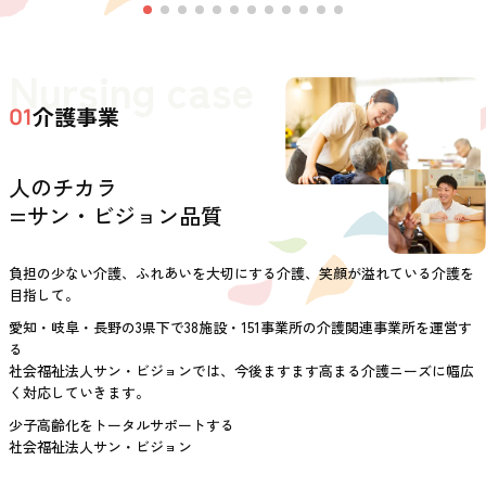
Nursing case
介護事業
01
人のチカラ
=サン・ビジョン品質
負担の少ない介護、ふれあいを大切にする介護、笑顔が溢れている介護を
目指して。
愛知・岐阜・長野の3県下で38施設・151事業所の介護関連事業所を運営す
る
社会福祉法人サン・ビジョンでは、今後ますます高まる介護ニーズに幅広
く対応していきます。
少子高齢化をトータルサポートする
社会福祉法人サン・ビジョン