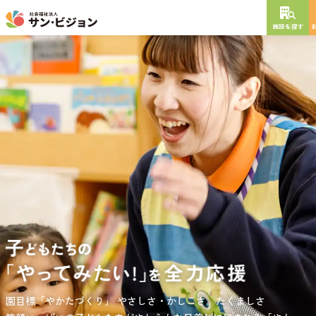
施設を探す
NEW OPEN
2026
年
10
月
開設予定
グレイスフル砧公園
東京都世田谷区大蔵
3丁目4番12号
特別養護老人ホーム
短期入所生活介護
通所介護
居宅介護支援
負担の少ない介護、ふれあいを大切にする介護、笑顔が溢れている
園目標「やかたづくり」
サンサン・スクール東山公園では、小学生の児童が放課後安心して
やさしさ・かしこさ。たくましさ
介護を目指して。
過ごせる環境を提供するとともに、
宿題・クラブ活動(英語・習字・