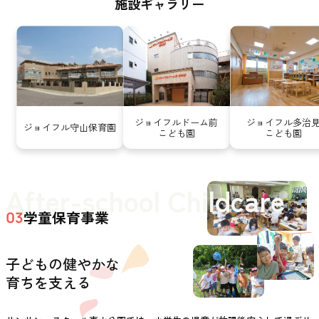
施設ギャラリー
ジョイフルドーム前
ジョイフル多治
ジョイフル守山保育園
こども園
こども園
After-school Childcare
学童保育事業
03
子どもの健やかな
育ちを支える