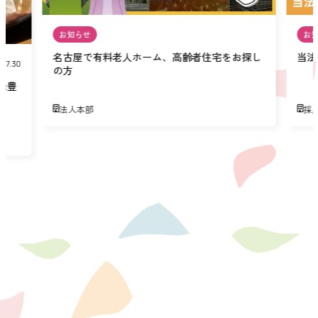
お知らせ
お
名古屋で有料老人ホーム、高齢者住宅をお探し
当法
07.30
の方
緑豊
法人本部
採