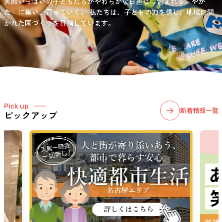
笑顔いっぱいの子どもたちがやわらかな日差しに包まれる「やか
お問い合わせ先
選択)などの学習面にも力を入れて行っている学童保育所です。
愛知・岐阜・長野の3県下で38施設・151事業所の介護関連事業所を運
た」に集い、育っていく。
私たちは、子どもの力を信じ、地域に開
03-6411-5781
営する
かれた園づくりを目指しています。
社会福祉法人サン・ビジョンでは、今後ますます高まる介護
担当：宮澤
ニーズに幅広く対応していきます。
Pick up
新着情報一覧
ピックアップ