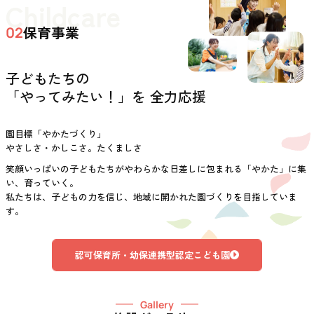
Childcare
保育事業
02
子どもたちの
「やってみたい！」を 全力応援
園目標「やかたづくり」
やさしさ・かしこさ。たくましさ
笑顔いっぱいの子どもたちがやわらかな日差しに包まれる「やかた」に集
い、育っていく。
私たちは、子どもの力を信じ、地域に開かれた園づくりを目指していま
す。
認可保育所・幼保連携型認定こども園
Gallery