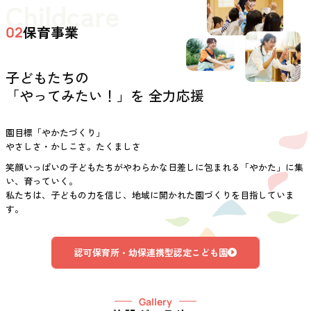
Childcare
保育事業
02
子どもたちの
「やってみたい！」を 全力応援
園目標「やかたづくり」
やさしさ・かしこさ。たくましさ
笑顔いっぱいの子どもたちがやわらかな日差しに包まれる「やかた」に集
い、育っていく。
私たちは、子どもの力を信じ、地域に開かれた園づくりを目指していま
す。
認可保育所・幼保連携型認定こども園
Gallery