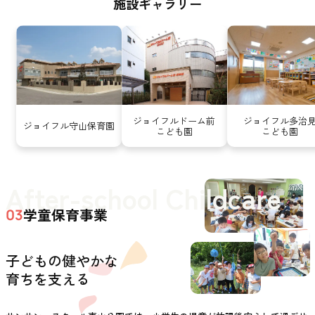
施設ギャラリー
ジョイフルドーム前
ジョイフル多治
ジョイフル守山保育園
こども園
こども園
After-school Childcare
学童保育事業
03
子どもの健やかな
育ちを支える