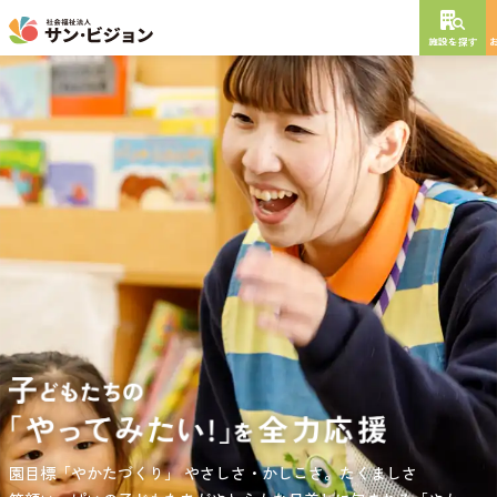
施設を探す
NEW OPEN
2026
年
10
月
開設予定
グレイスフル砧公園
東京都世田谷区大蔵
3丁目4番12号
特別養護老人ホーム
短期入所生活介護
通所介護
居宅介護支援
負担の少ない介護、ふれあいを大切にする介護、笑顔が溢れている
園目標「やかたづくり」
サンサン・スクール東山公園では、小学生の児童が放課後安心して
やさしさ・かしこさ。たくましさ
介護を目指して。
過ごせる環境を提供するとともに、
宿題・クラブ活動(英語・習字・