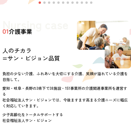
Nursing case
介護事業
01
人のチカラ
=サン・ビジョン品質
負担の少ない介護、ふれあいを大切にする介護、笑顔が溢れている介護を
目指して。
愛知・岐阜・長野の3県下で38施設・151事業所の介護関連事業所を運営す
る
社会福祉法人サン・ビジョンでは、今後ますます高まる介護ニーズに幅広
く対応していきます。
少子高齢化をトータルサポートする
社会福祉法人サン・ビジョン