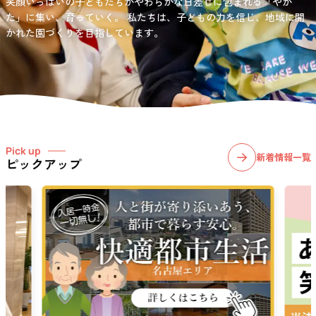
笑顔いっぱいの子どもたちがやわらかな日差しに包まれる「やか
お問い合わせ先
選択)などの学習面にも力を入れて行っている学童保育所です。
愛知・岐阜・長野の3県下で38施設・151事業所の介護関連事業所を運
た」に集い、育っていく。
私たちは、子どもの力を信じ、地域に開
03-6411-5781
営する
かれた園づくりを目指しています。
社会福祉法人サン・ビジョンでは、今後ますます高まる介護
担当：宮澤
ニーズに幅広く対応していきます。
Pick up
新着情報一覧
ピックアップ