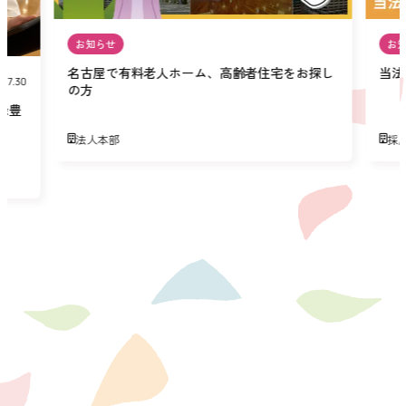
お知らせ
お
名古屋で有料老人ホーム、高齢者住宅をお探し
当法
07.30
の方
緑豊
法人本部
採