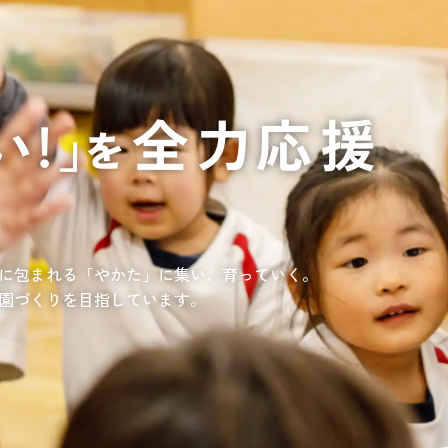
通いや短期宿泊を組み合わせて介護、
てもらいたい
サンサン研修センター
法人沿革
情報保護・管
情報開示
リハビリを受けたい
施設等に短期宿泊して介護、
リハビリを受けたい
リハビリを受けたい
てもらって
通いや短期宿泊を組み合わせて介護、
を受けたい
リハビリを受けたい
、学童を利用したい
、笑顔が溢れている介護を目指して。
童が放課後安心して過ごせる環境を提供するとともに、
学習面にも力を入れて行っている学童保育所です。
所の介護関連事業所を運営する
す高まる介護ニーズに幅広く対応していきます。
に包まれる「やかた」に集い、育っていく。
園づくりを目指しています。