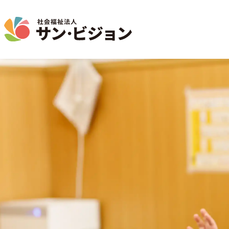
介護事業
保育事業
学童保育事業
法人について
法人の取り組み
お問い合わせ
地域から探す
名古屋エリア
特別養護老人ホーム
サン・サンスクール
ジョイフル守山保育園
法人概要 / 組織図
お問い合わせ一覧
活動報告
東山公園
短期入所生活介護
目的 / 事業者 / 提供サービ
通所介護
目的
主