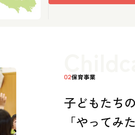
Childc
保育事業
02
子どもたち
「やってみた