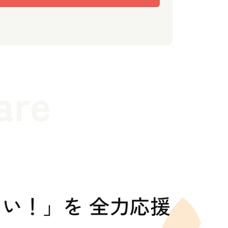
are
の
い！」を 全力応援