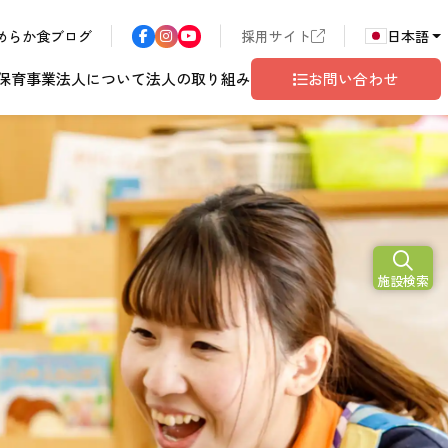
めらか食ブログ
採用サイト
日本語
保育事業
法人について
法人の取り組み
お問い合わせ
N
2026
施設検索
ア
長野エリア
東京都世田谷
サン・サンこども園
歴書
ハラスメント
年
こども園
テム
ド
ロゴマークの由来
地域共生
グレイスフル塩尻
相談窓口
10
月
開設予定