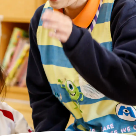
高齢者向けの部屋を借りたい
理方針
処遇改善加算について
福祉リンク集
施設等に通って介護、リハビリを受けたい
福祉器具（車いす・ベッド等）を利用したい