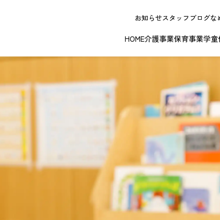
お知らせ
スタッフブログ
な
HOME
介護事業
保育事業
学童
NEW OPE
春日井エリア
江南エリア
岐阜エリ
ボランティアに関する
退職者実務経
ジョイフルドーム前こども園
ノーリフティングポリシー
理事長挨拶
ジョイフル多治見
介護記録シス
理念 / クレ
お問い合わせ
発行申請
スから探す
な提供サービス / 事業所
複数条件検索