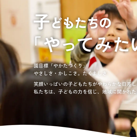
居宅介護支援
介護の相談に乗っ
サンサンワイナリー
施設一覧
施設等に入所して介護、
グレイスフル砧公園
東京都世田谷区大蔵
3丁目4番12号
自宅に訪問し
介護、リハビリ
お問い合わせ先
認定こども園、保育園
03-6411-5781
負担の少ない介護、ふれあいを大切にする介護
園目標「やかたづくり」
サンサン・スクール東山公園では、小学生の児
担当：宮澤
やさしさ・かしこさ。たくましさ
宿題・クラブ活動(英語・習字・選択)などの
愛知・岐阜・長野の3県下で38施設・151事業
社会福祉法人サン・ビジョンでは、今後ますま
笑顔いっぱいの子どもたちがやわらかな日差し
私たちは、子どもの力を信じ、地域に開かれた