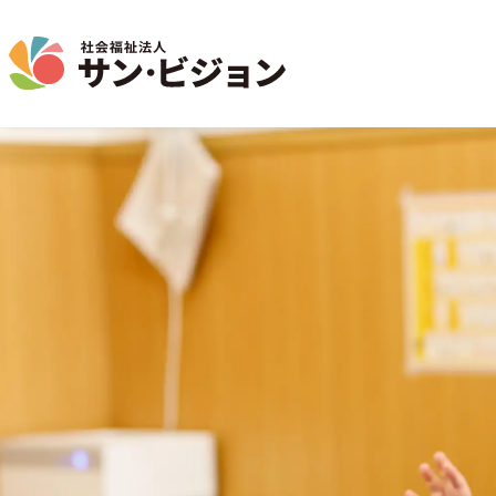
介護事業
保育事業
学童保育事業
法人について
法人の取り組み
お問い合わせ
地域から探す
名古屋エリア
特別養護老人ホーム
サン・サンスクール
ジョイフル守山保育園
法人概要 / 組織図
お問い合わせ一覧
活動報告
東山公園
短期入所生活介護
目的 / 事業者 / 提供サービ
通所介護
目的
主