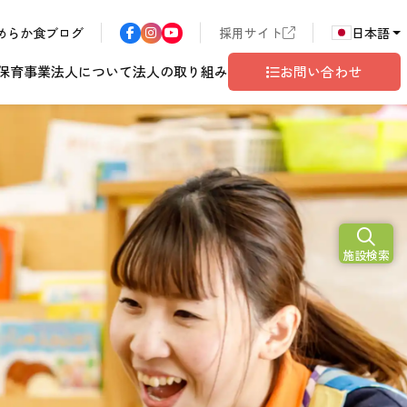
めらか食ブログ
採用サイト
日本語
保育事業
法人について
法人の取り組み
お問い合わせ
N
2026
施設検索
ア
長野エリア
東京都世田谷
サン・サンこども園
歴書
ハラスメント
年
こども園
テム
ド
ロゴマークの由来
地域共生
グレイスフル塩尻
相談窓口
10
月
開設予定