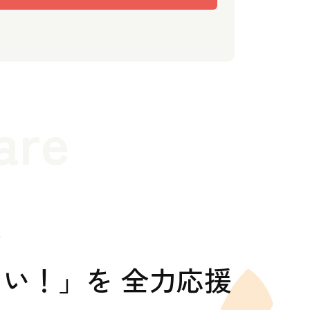
are
の
い！」を 全力応援