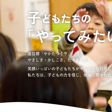
居宅介護支援
介護の相談に乗っ
サンサンワイナリー
施設一覧
施設等に入所して介護、
グレイスフル砧公園
東京都世田谷区大蔵
3丁目4番12号
自宅に訪問し
介護、リハビリ
お問い合わせ先
認定こども園、保育園
03-6411-5781
負担の少ない介護、ふれあいを大切にする介護
園目標「やかたづくり」
サンサン・スクール東山公園では、小学生の児
担当：宮澤
やさしさ・かしこさ。たくましさ
宿題・クラブ活動(英語・習字・選択)などの
愛知・岐阜・長野の3県下で38施設・151事業
社会福祉法人サン・ビジョンでは、今後ますま
笑顔いっぱいの子どもたちがやわらかな日差し
私たちは、子どもの力を信じ、地域に開かれた