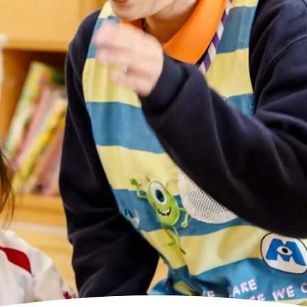
高齢者向けの部屋を借りたい
理方針
処遇改善加算について
福祉リンク集
施設等に通って介護、リハビリを受けたい
福祉器具（車いす・ベッド等）を利用したい