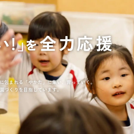
通いや短期宿泊を組み合わせて介護、
てもらいたい
サンサン研修センター
法人沿革
情報保護・管
情報開示
リハビリを受けたい
施設等に短期宿泊して介護、
リハビリを受けたい
リハビリを受けたい
てもらって
通いや短期宿泊を組み合わせて介護、
を受けたい
リハビリを受けたい
、学童を利用したい
、笑顔が溢れている介護を目指して。
童が放課後安心して過ごせる環境を提供するとともに、
学習面にも力を入れて行っている学童保育所です。
所の介護関連事業所を運営する
す高まる介護ニーズに幅広く対応していきます。
に包まれる「やかた」に集い、育っていく。
園づくりを目指しています。