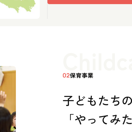
Childc
保育事業
02
子どもたち
「やってみた