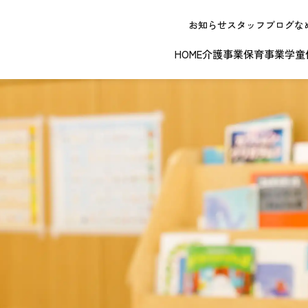
お知らせ
スタッフブログ
な
HOME
介護事業
保育事業
学童
NEW OPE
春日井エリア
江南エリア
岐阜エリ
ボランティアに関する
退職者実務経
ジョイフルドーム前こども園
ノーリフティングポリシー
理事長挨拶
ジョイフル多治見
介護記録シス
理念 / クレ
お問い合わせ
発行申請
スから探す
な提供サービス / 事業所
複数条件検索