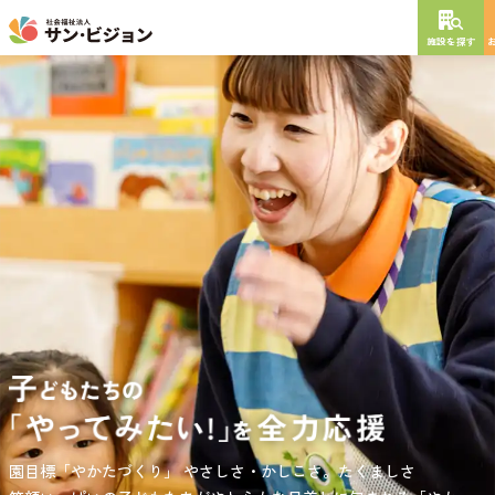
施設を探す
NEW OPEN
2026
年
10
月
開設予定
グレイスフル砧公園
東京都世田谷区大蔵
3丁目4番12号
特別養護老人ホーム
短期入所生活介護
通所介護
居宅介護支援
負担の少ない介護、ふれあいを大切にする介護、笑顔が溢れている
園目標「やかたづくり」
サンサン・スクール東山公園では、小学生の児童が放課後安心して
やさしさ・かしこさ。たくましさ
介護を目指して。
過ごせる環境を提供するとともに、
宿題・クラブ活動(英語・習字・