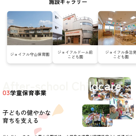
施設ギャラリー
ジョイフルドーム前
ジョイフル多治
ジョイフル守山保育園
こども園
こども園
After-school Childcare
学童保育事業
03
子どもの健やかな
育ちを支える