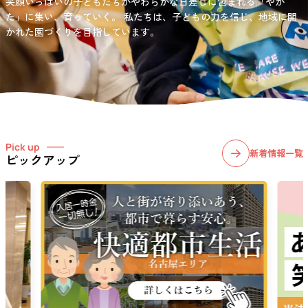
笑顔いっぱいの子どもたちがやわらかな日差しに包まれる「やか
お問い合わせ先
選択)などの学習面にも力を入れて行っている学童保育所です。
愛知・岐阜・長野の3県下で38施設・151事業所の介護関連事業所を運
た」に集い、育っていく。
私たちは、子どもの力を信じ、地域に開
03-6411-5781
営する
かれた園づくりを目指しています。
社会福祉法人サン・ビジョンでは、今後ますます高まる介護
担当：宮澤
ニーズに幅広く対応していきます。
Pick up
新着情報一覧
ピックアップ