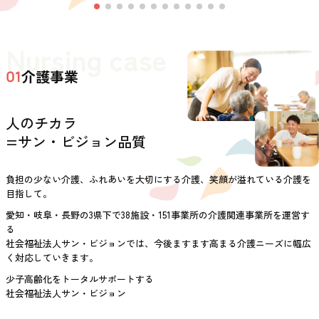
Nursing case
介護事業
01
人のチカラ
=サン・ビジョン品質
負担の少ない介護、ふれあいを大切にする介護、笑顔が溢れている介護を
目指して。
愛知・岐阜・長野の3県下で38施設・151事業所の介護関連事業所を運営す
る
社会福祉法人サン・ビジョンでは、今後ますます高まる介護ニーズに幅広
く対応していきます。
少子高齢化をトータルサポートする
社会福祉法人サン・ビジョン