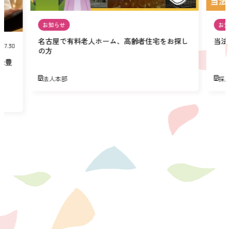
お知らせ
お
名古屋で有料老人ホーム、高齢者住宅をお探し
当法
07.30
の方
緑豊
法人本部
採