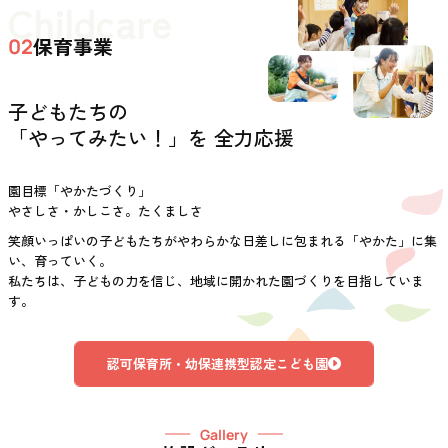
Childcare
保育事業
02
子どもたちの
「やってみたい！」を 全力応援
園目標「やかたづくり」
やさしさ・かしこさ。たくましさ
笑顔いっぱいの子どもたちがやわらかな日差しに包まれる「やかた」に集
い、育っていく。
私たちは、子どもの力を信じ、地域に開かれた園づくりを目指していま
す。
認可保育所・幼保連携型認定こども園
Gallery