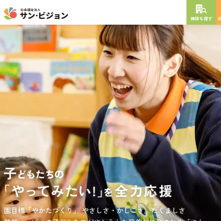
施設を探す
NEW OPEN
2026
年
10
月
開設予定
グレイスフル砧公園
東京都世田谷区大蔵
3丁目4番12号
特別養護老人ホーム
短期入所生活介護
通所介護
居宅介護支援
負担の少ない介護、ふれあいを大切にする介護、笑顔が溢れている
園目標「やかたづくり」
サンサン・スクール東山公園では、小学生の児童が放課後安心して
やさしさ・かしこさ。たくましさ
介護を目指して。
過ごせる環境を提供するとともに、
宿題・クラブ活動(英語・習字・