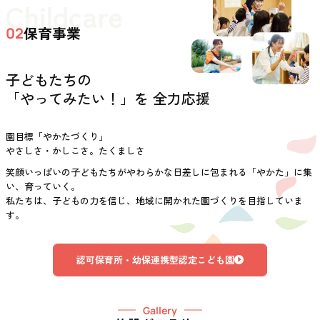
Childcare
保育事業
02
子どもたちの
「やってみたい！」を 全力応援
園目標「やかたづくり」
やさしさ・かしこさ。たくましさ
笑顔いっぱいの子どもたちがやわらかな日差しに包まれる「やかた」に集
い、育っていく。
私たちは、子どもの力を信じ、地域に開かれた園づくりを目指していま
す。
認可保育所・幼保連携型認定こども園
Gallery