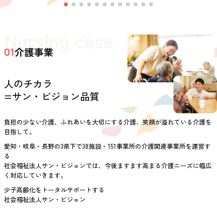
Nursing case
介護事業
01
人のチカラ
=サン・ビジョン品質
負担の少ない介護、ふれあいを大切にする介護、笑顔が溢れている介護を
目指して。
愛知・岐阜・長野の3県下で38施設・151事業所の介護関連事業所を運営す
る
社会福祉法人サン・ビジョンでは、今後ますます高まる介護ニーズに幅広
く対応していきます。
少子高齢化をトータルサポートする
社会福祉法人サン・ビジョン