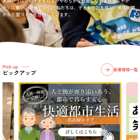
笑顔いっぱいの子どもたちがやわらかな日差しに包まれる「やか
お問い合わせ先
選択)などの学習面にも力を入れて行っている学童保育所です。
愛知・岐阜・長野の3県下で38施設・151事業所の介護関連事業所を運
た」に集い、育っていく。
私たちは、子どもの力を信じ、地域に開
03-6411-5781
営する
かれた園づくりを目指しています。
社会福祉法人サン・ビジョンでは、今後ますます高まる介護
担当：宮澤
ニーズに幅広く対応していきます。
Pick up
新着情報一覧
ピックアップ