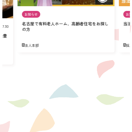
お知らせ
お
名古屋で有料老人ホーム、高齢者住宅をお探し
当法
07.30
の方
緑豊
法人本部
採