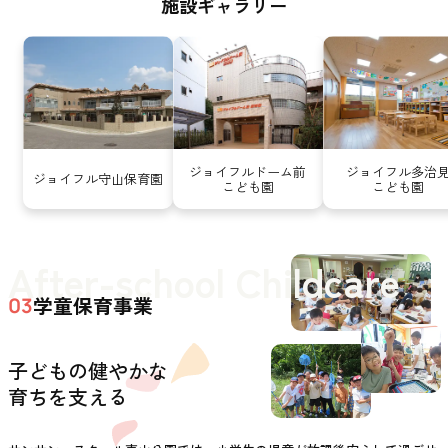
施設ギャラリー
ジョイフルドーム前
ジョイフル多治
ジョイフル守山保育園
こども園
こども園
After-school Childcare
学童保育事業
03
子どもの健やかな
育ちを支える