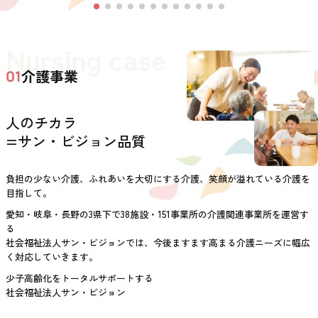
Nursing case
介護事業
01
人のチカラ
=サン・ビジョン品質
負担の少ない介護、ふれあいを大切にする介護、笑顔が溢れている介護を
目指して。
愛知・岐阜・長野の3県下で38施設・151事業所の介護関連事業所を運営す
る
社会福祉法人サン・ビジョンでは、今後ますます高まる介護ニーズに幅広
く対応していきます。
少子高齢化をトータルサポートする
社会福祉法人サン・ビジョン