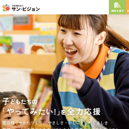
施設を探す
NEW OPEN
2026
年
10
月
開設予定
グレイスフル砧公園
東京都世田谷区大蔵
3丁目4番12号
特別養護老人ホーム
短期入所生活介護
通所介護
居宅介護支援
負担の少ない介護、ふれあいを大切にする介護、笑顔が溢れている
園目標「やかたづくり」
サンサン・スクール東山公園では、小学生の児童が放課後安心して
やさしさ・かしこさ。たくましさ
介護を目指して。
過ごせる環境を提供するとともに、
宿題・クラブ活動(英語・習字・