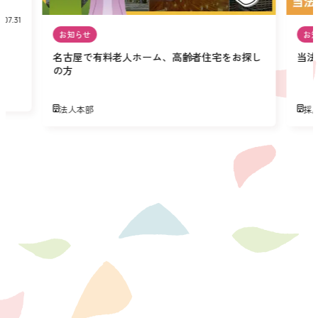
.07.31
お知らせ
お
名古屋で有料老人ホーム、高齢者住宅をお探し
当法
の方
法人本部
採