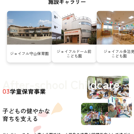
施設ギャラリー
ジョイフルドーム前
ジョイフル多治
ジョイフル守山保育園
こども園
こども園
After-school Childcare
学童保育事業
03
子どもの健やかな
育ちを支える