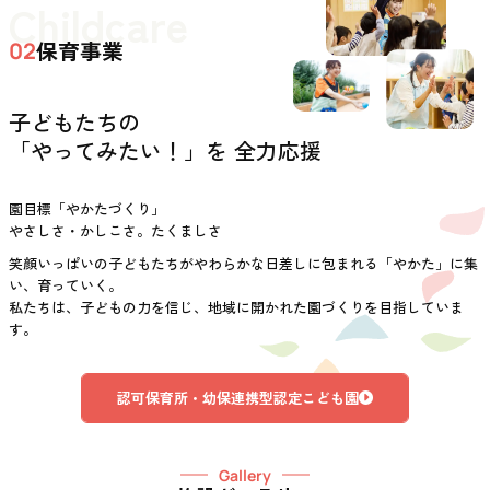
Childcare
保育事業
02
子どもたちの
「やってみたい！」を 全力応援
園目標「やかたづくり」
やさしさ・かしこさ。たくましさ
笑顔いっぱいの子どもたちがやわらかな日差しに包まれる「やかた」に集
い、育っていく。
私たちは、子どもの力を信じ、地域に開かれた園づくりを目指していま
す。
認可保育所・幼保連携型認定こども園
Gallery