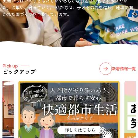
笑顔いっぱいの子どもたちがやわらかな日差しに包まれる「やか
お問い合わせ先
選択)などの学習面にも力を入れて行っている学童保育所です。
愛知・岐阜・長野の3県下で38施設・151事業所の介護関連事業所を運
た」に集い、育っていく。
私たちは、子どもの力を信じ、地域に開
03-6411-5781
営する
かれた園づくりを目指しています。
社会福祉法人サン・ビジョンでは、今後ますます高まる介護
担当：宮澤
ニーズに幅広く対応していきます。
Pick up
新着情報一覧
ピックアップ