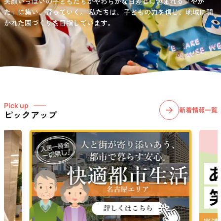
笑顔いっぱいの子どもたちがやわらかな日差しに包まれる「やか
お問い合わせ先
選択)などの学習面にも力を入れて行っている学童保育所です。
愛知・岐阜・長野の3県下で38施設・151事業所の介護関連事業所を運
た」に集い、育っていく。
私たちは、子どもの力を信じ、地域に開
03-6411-5781
営する
かれた園づくりを目指しています。
社会福祉法人サン・ビジョンでは、今後ますます高まる介護
担当：宮澤
ニーズに幅広く対応していきます。
Pick up
新着情報一覧
ピックアップ