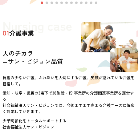
Nursing case
介護事業
01
人のチカラ
=サン・ビジョン品質
負担の少ない介護、ふれあいを大切にする介護、笑顔が溢れている介護を
目指して。
愛知・岐阜・長野の3県下で38施設・151事業所の介護関連事業所を運営す
る
社会福祉法人サン・ビジョンでは、今後ますます高まる介護ニーズに幅広
く対応していきます。
少子高齢化をトータルサポートする
社会福祉法人サン・ビジョン