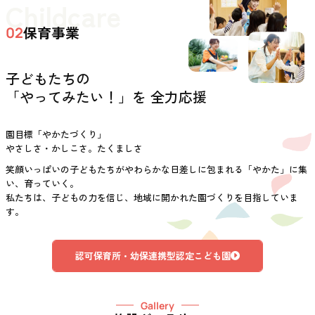
Childcare
保育事業
02
子どもたちの
「やってみたい！」を 全力応援
園目標「やかたづくり」
やさしさ・かしこさ。たくましさ
笑顔いっぱいの子どもたちがやわらかな日差しに包まれる「やかた」に集
い、育っていく。
私たちは、子どもの力を信じ、地域に開かれた園づくりを目指していま
す。
認可保育所・幼保連携型認定こども園
Gallery