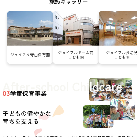
施設ギャラリー
ジョイフルドーム前
ジョイフル多治
ジョイフル守山保育園
こども園
こども園
After-school Childcare
学童保育事業
03
子どもの健やかな
育ちを支える