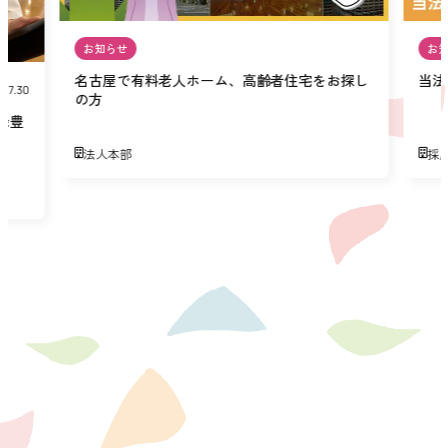
お知らせ
お
名古屋で有料老人ホーム、高齢者住宅をお探し
当法
07.30
の方
緑豊
法人本部
採