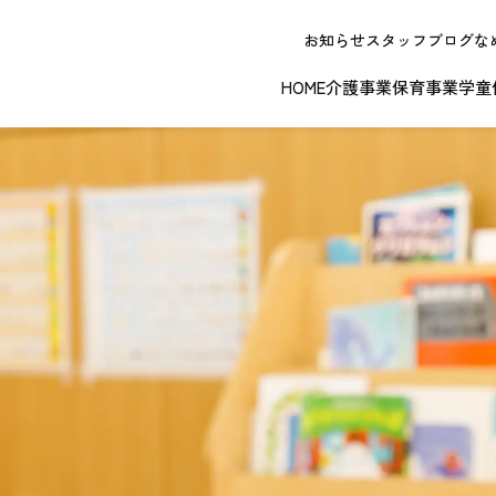
お知らせ
スタッフブログ
な
HOME
介護事業
保育事業
学童
NEW OPE
春日井エリア
江南エリア
岐阜エリ
ボランティアに関する
退職者実務経
ジョイフルドーム前こども園
ノーリフティングポリシー
理事長挨拶
ジョイフル多治見
介護記録シス
理念 / クレ
お問い合わせ
発行申請
スから探す
な提供サービス / 事業所
複数条件検索