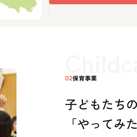
Childc
保育事業
02
子どもたち
「やってみた