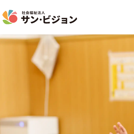
介護事業
保育事業
学童保育事業
法人について
法人の取り組み
お問い合わせ
地域から探す
名古屋エリア
特別養護老人ホーム
サン・サンスクール
ジョイフル守山保育園
法人概要 / 組織図
お問い合わせ一覧
活動報告
東山公園
短期入所生活介護
目的 / 事業者 / 提供サービ
通所介護
目的
主