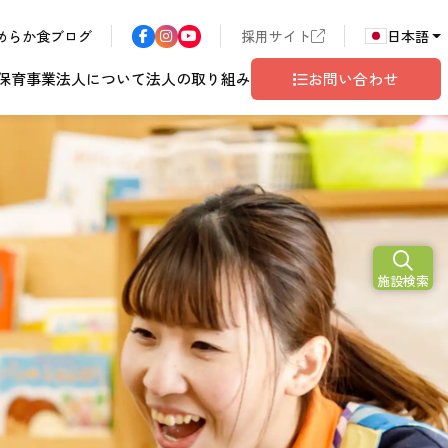
めらか食ブログ
採用サイト
日本語
保育事業
法人について
法人の取り組み
お問い合わせ
N
2026
施設検索
ア
長野エリア
東京都世田谷
サン・サンこども園
歴書
ハラスメント
年
こども園
テム
ド
ロゴマークの由来
地域共生
グレイスフル塩尻
相談窓口
10
月
開設予定