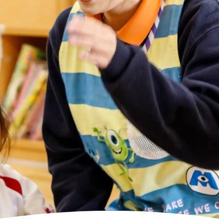
高齢者向けの部屋を借りたい
理方針
処遇改善加算について
福祉リンク集
施設等に通って介護、リハビリを受けたい
福祉器具（車いす・ベッド等）を利用したい