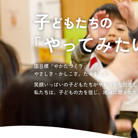
居宅介護支援
介護の相談に乗っ
サンサンワイナリー
施設一覧
施設等に入所して介護、
グレイスフル砧公園
東京都世田谷区大蔵
3丁目4番12号
自宅に訪問し
介護、リハビリ
お問い合わせ先
認定こども園、保育園
03-6411-5781
負担の少ない介護、ふれあいを大切にする介護
園目標「やかたづくり」
サンサン・スクール東山公園では、小学生の児
担当：宮澤
やさしさ・かしこさ。たくましさ
宿題・クラブ活動(英語・習字・選択)などの
愛知・岐阜・長野の3県下で38施設・151事業
社会福祉法人サン・ビジョンでは、今後ますま
笑顔いっぱいの子どもたちがやわらかな日差し
私たちは、子どもの力を信じ、地域に開かれた