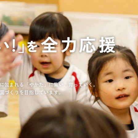
通いや短期宿泊を組み合わせて介護、
てもらいたい
サンサン研修センター
法人沿革
情報保護・管
情報開示
リハビリを受けたい
施設等に短期宿泊して介護、
リハビリを受けたい
リハビリを受けたい
てもらって
通いや短期宿泊を組み合わせて介護、
を受けたい
リハビリを受けたい
、学童を利用したい
、笑顔が溢れている介護を目指して。
童が放課後安心して過ごせる環境を提供するとともに、
学習面にも力を入れて行っている学童保育所です。
所の介護関連事業所を運営する
す高まる介護ニーズに幅広く対応していきます。
に包まれる「やかた」に集い、育っていく。
園づくりを目指しています。