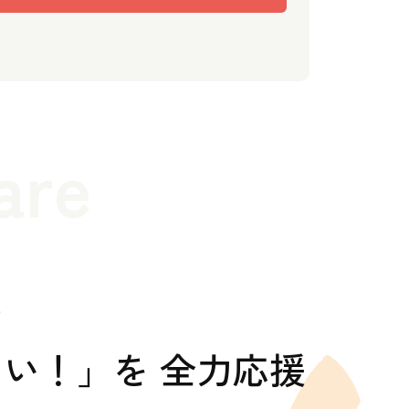
are
の
い！」を 全力応援