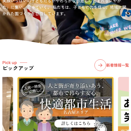
笑顔いっぱいの子どもたちがやわらかな日差しに包まれる「やか
お問い合わせ先
選択)などの学習面にも力を入れて行っている学童保育所です。
愛知・岐阜・長野の3県下で38施設・151事業所の介護関連事業所を運
た」に集い、育っていく。
私たちは、子どもの力を信じ、地域に開
03-6411-5781
営する
かれた園づくりを目指しています。
社会福祉法人サン・ビジョンでは、今後ますます高まる介護
担当：宮澤
ニーズに幅広く対応していきます。
Pick up
新着情報一覧
ピックアップ