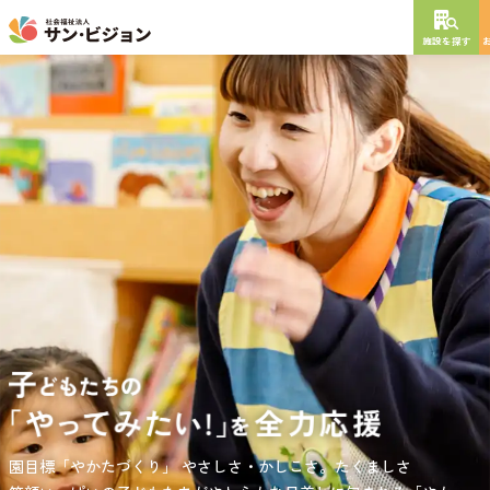
施設を探す
NEW OPEN
2026
年
10
月
開設予定
グレイスフル砧公園
東京都世田谷区大蔵
3丁目4番12号
特別養護老人ホーム
短期入所生活介護
通所介護
居宅介護支援
負担の少ない介護、ふれあいを大切にする介護、笑顔が溢れている
園目標「やかたづくり」
サンサン・スクール東山公園では、小学生の児童が放課後安心して
やさしさ・かしこさ。たくましさ
介護を目指して。
過ごせる環境を提供するとともに、
宿題・クラブ活動(英語・習字・