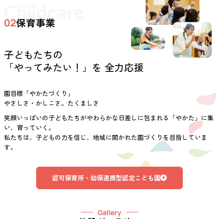
Childcare
保育事業
02
子どもたちの
「やってみたい！」を 全力応援
園目標「やかたづくり」
やさしさ・かしこさ。たくましさ
笑顔いっぱいの子どもたちがやわらかな日差しに包まれる「やかた」に集
い、育っていく。
私たちは、子どもの力を信じ、地域に開かれた園づくりを目指していま
す。
認可保育所・幼保連携型認定こども園
Gallery