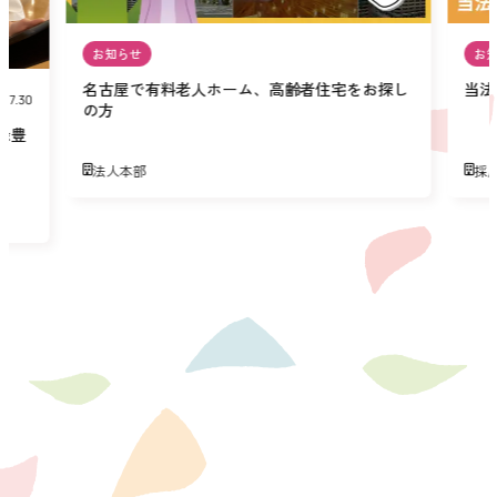
お知らせ
お
名古屋で有料老人ホーム、高齢者住宅をお探し
当法
07.30
の方
緑豊
法人本部
採