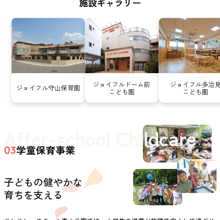
施設ギャラリー
ジョイフルドーム前
ジョイフル多治
ジョイフル守山保育園
こども園
こども園
After-school Childcare
学童保育事業
03
子どもの健やかな
育ちを支える