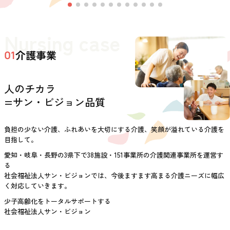
Nursing case
介護事業
01
人のチカラ
=サン・ビジョン品質
負担の少ない介護、ふれあいを大切にする介護、笑顔が溢れている介護を
目指して。
愛知・岐阜・長野の3県下で38施設・151事業所の介護関連事業所を運営す
る
社会福祉法人サン・ビジョンでは、今後ますます高まる介護ニーズに幅広
く対応していきます。
少子高齢化をトータルサポートする
社会福祉法人サン・ビジョン