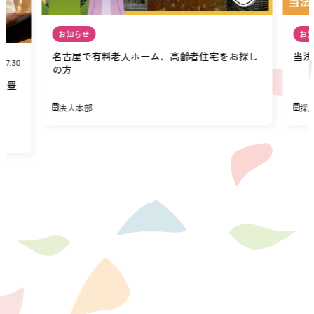
お知らせ
お
名古屋で有料老人ホーム、高齢者住宅をお探し
当法
07.30
の方
緑豊
法人本部
採