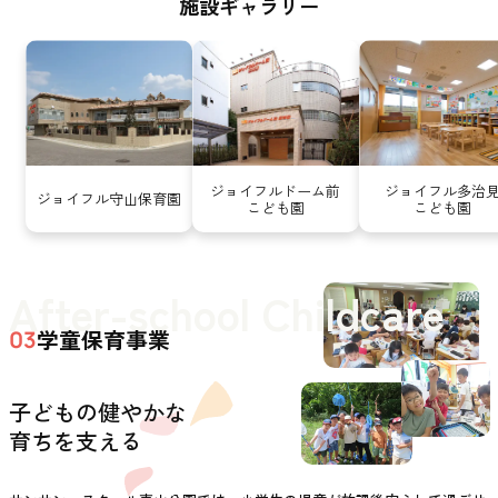
施設ギャラリー
ジョイフルドーム前
ジョイフル多治
ジョイフル守山保育園
こども園
こども園
After-school Childcare
学童保育事業
03
子どもの健やかな
育ちを支える