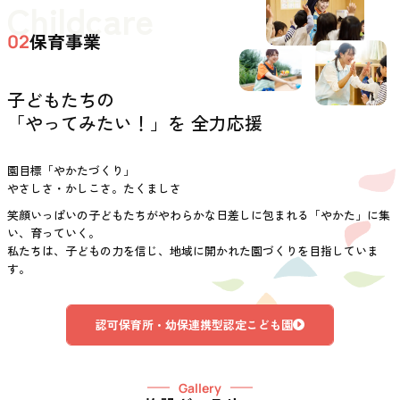
Childcare
保育事業
02
子どもたちの
「やってみたい！」を 全力応援
園目標「やかたづくり」
やさしさ・かしこさ。たくましさ
笑顔いっぱいの子どもたちがやわらかな日差しに包まれる「やかた」に集
い、育っていく。
私たちは、子どもの力を信じ、地域に開かれた園づくりを目指していま
す。
認可保育所・幼保連携型認定こども園
Gallery