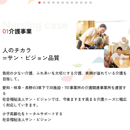
Nursing case
介護事業
01
人のチカラ
=サン・ビジョン品質
負担の少ない介護、ふれあいを大切にする介護、笑顔が溢れている介護を
目指して。
愛知・岐阜・長野の3県下で38施設・151事業所の介護関連事業所を運営す
る
社会福祉法人サン・ビジョンでは、今後ますます高まる介護ニーズに幅広
く対応していきます。
少子高齢化をトータルサポートする
社会福祉法人サン・ビジョン