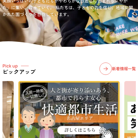
笑顔いっぱいの子どもたちがやわらかな日差しに包まれる「やか
お問い合わせ先
選択)などの学習面にも力を入れて行っている学童保育所です。
愛知・岐阜・長野の3県下で38施設・151事業所の介護関連事業所を運
た」に集い、育っていく。
私たちは、子どもの力を信じ、地域に開
03-6411-5781
営する
かれた園づくりを目指しています。
社会福祉法人サン・ビジョンでは、今後ますます高まる介護
担当：宮澤
ニーズに幅広く対応していきます。
Pick up
新着情報一覧
ピックアップ