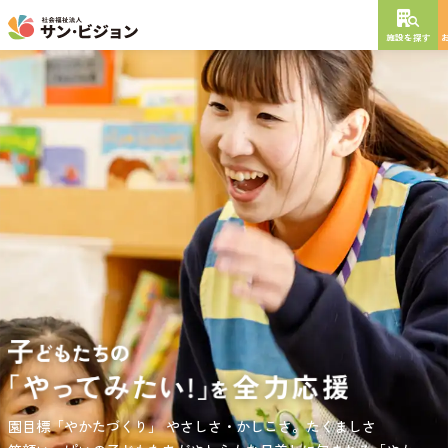
施設を探す
NEW OPEN
2026
年
10
月
開設予定
グレイスフル砧公園
東京都世田谷区大蔵
3丁目4番12号
特別養護老人ホーム
短期入所生活介護
通所介護
居宅介護支援
負担の少ない介護、ふれあいを大切にする介護、笑顔が溢れている
園目標「やかたづくり」
サンサン・スクール東山公園では、小学生の児童が放課後安心して
やさしさ・かしこさ。たくましさ
介護を目指して。
過ごせる環境を提供するとともに、
宿題・クラブ活動(英語・習字・