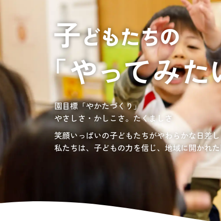
居宅介護支援
介護の相談に乗っ
サンサンワイナリー
施設一覧
施設等に入所して介護、
グレイスフル砧公園
東京都世田谷区大蔵
3丁目4番12号
自宅に訪問し
介護、リハビリ
お問い合わせ先
認定こども園、保育園
03-6411-5781
負担の少ない介護、ふれあいを大切にする介護
園目標「やかたづくり」
サンサン・スクール東山公園では、小学生の児
担当：宮澤
やさしさ・かしこさ。たくましさ
宿題・クラブ活動(英語・習字・選択)などの
愛知・岐阜・長野の3県下で38施設・151事業
社会福祉法人サン・ビジョンでは、今後ますま
笑顔いっぱいの子どもたちがやわらかな日差し
私たちは、子どもの力を信じ、地域に開かれた