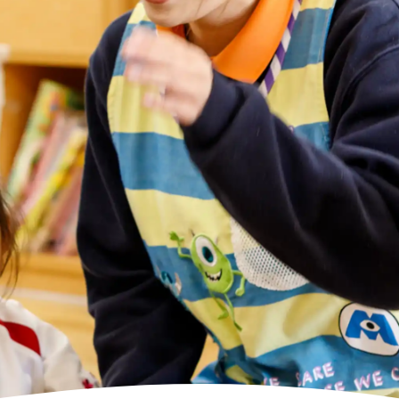
高齢者向けの部屋を借りたい
理方針
処遇改善加算について
福祉リンク集
施設等に通って介護、リハビリを受けたい
福祉器具（車いす・ベッド等）を利用したい