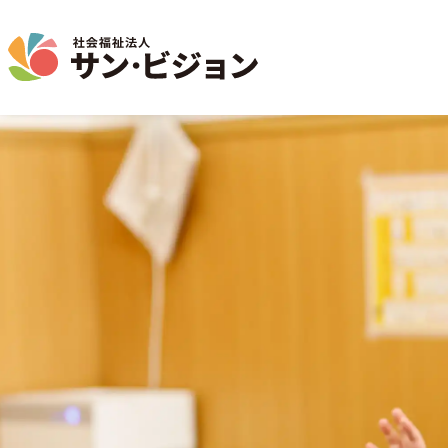
介護事業
保育事業
学童保育事業
法人について
法人の取り組み
お問い合わせ
地域から探す
名古屋エリア
特別養護老人ホーム
サン・サンスクール
ジョイフル守山保育園
法人概要 / 組織図
お問い合わせ一覧
活動報告
東山公園
短期入所生活介護
目的 / 事業者 / 提供サービ
通所介護
目的
主