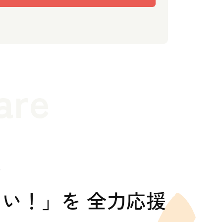
are
の
い！」を 全力応援