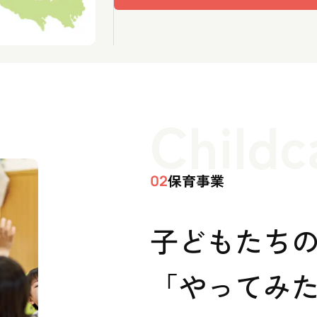
Childc
保育事業
02
子どもたち
「やってみた