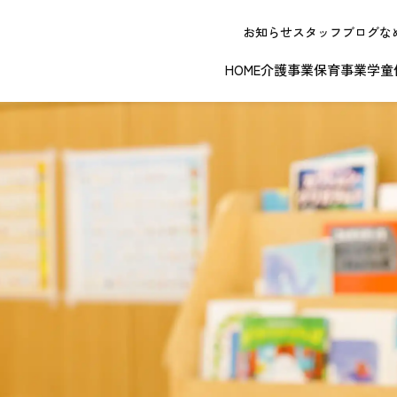
お知らせ
スタッフブログ
な
HOME
介護事業
保育事業
学童
NEW OPE
春日井エリア
江南エリア
岐阜エリ
ボランティアに関する
退職者実務経
ジョイフルドーム前こども園
ノーリフティングポリシー
理事長挨拶
ジョイフル多治見
介護記録シス
理念 / クレ
お問い合わせ
発行申請
スから探す
な提供サービス / 事業所
複数条件検索