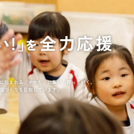
通いや短期宿泊を組み合わせて介護、
てもらいたい
サンサン研修センター
法人沿革
情報保護・管
情報開示
リハビリを受けたい
施設等に短期宿泊して介護、
リハビリを受けたい
リハビリを受けたい
てもらって
通いや短期宿泊を組み合わせて介護、
を受けたい
リハビリを受けたい
、学童を利用したい
、笑顔が溢れている介護を目指して。
童が放課後安心して過ごせる環境を提供するとともに、
学習面にも力を入れて行っている学童保育所です。
所の介護関連事業所を運営する
す高まる介護ニーズに幅広く対応していきます。
に包まれる「やかた」に集い、育っていく。
園づくりを目指しています。