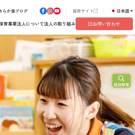
めらか食ブログ
採用サイト
日本語
保育事業
法人について
法人の取り組み
お問い合わせ
N
2026
施設検索
ア
長野エリア
東京都世田谷
サン・サンこども園
歴書
ハラスメント
年
こども園
テム
ド
ロゴマークの由来
地域共生
グレイスフル塩尻
相談窓口
10
月
開設予定