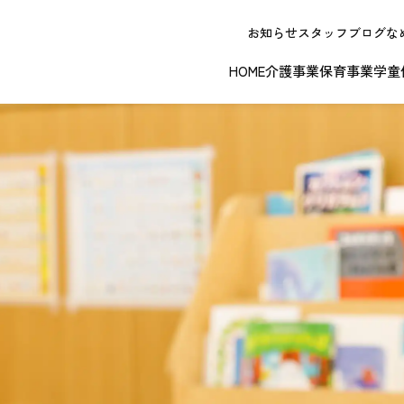
お知らせ
スタッフブログ
な
HOME
介護事業
保育事業
学童
NEW OPE
春日井エリア
江南エリア
岐阜エリ
ボランティアに関する
退職者実務経
ジョイフルドーム前こども園
ノーリフティングポリシー
理事長挨拶
ジョイフル多治見
介護記録シス
理念 / クレ
お問い合わせ
発行申請
スから探す
な提供サービス / 事業所
複数条件検索