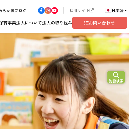
めらか食ブログ
採用サイト
日本語
保育事業
法人について
法人の取り組み
お問い合わせ
N
2026
施設検索
ア
長野エリア
東京都世田谷
サン・サンこども園
歴書
ハラスメント
年
こども園
テム
ド
ロゴマークの由来
地域共生
グレイスフル塩尻
相談窓口
10
月
開設予定