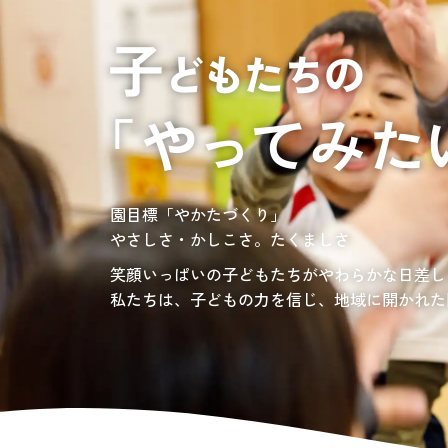
居宅介護支援
介護の相談に乗っ
サンサンワイナリー
施設一覧
施設等に入所して介護、
グレイスフル砧公園
東京都世田谷区大蔵
3丁目4番12号
自宅に訪問し
介護、リハビリ
お問い合わせ先
認定こども園、保育園
03-6411-5781
負担の少ない介護、ふれあいを大切にする介護
園目標「やかたづくり」
サンサン・スクール東山公園では、小学生の児
担当：宮澤
やさしさ・かしこさ。たくましさ
宿題・クラブ活動(英語・習字・選択)などの
愛知・岐阜・長野の3県下で38施設・151事業
社会福祉法人サン・ビジョンでは、今後ますま
笑顔いっぱいの子どもたちがやわらかな日差し
私たちは、子どもの力を信じ、地域に開かれた