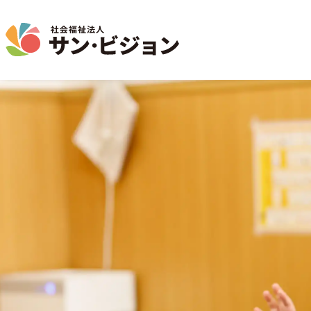
介護事業
保育事業
学童保育事業
法人について
法人の取り組み
お問い合わせ
地域から探す
名古屋エリア
特別養護老人ホーム
サン・サンスクール
ジョイフル守山保育園
法人概要 / 組織図
お問い合わせ一覧
活動報告
東山公園
短期入所生活介護
目的 / 事業者 / 提供サービ
通所介護
目的
主