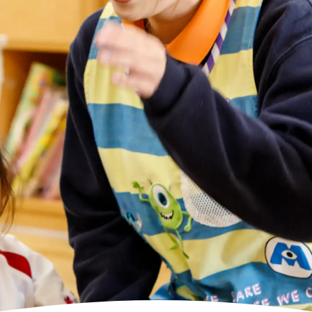
高齢者向けの部屋を借りたい
理方針
処遇改善加算について
福祉リンク集
施設等に通って介護、リハビリを受けたい
福祉器具（車いす・ベッド等）を利用したい