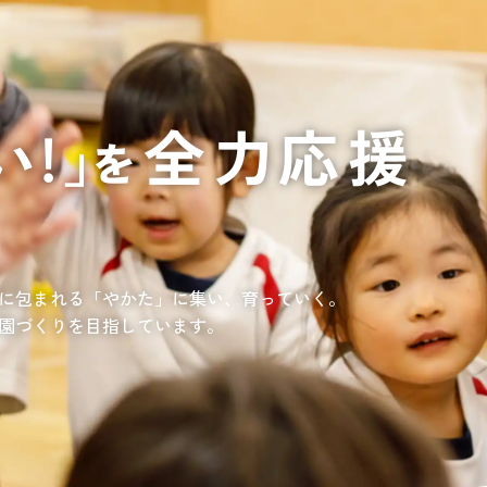
通いや短期宿泊を組み合わせて介護、
てもらいたい
サンサン研修センター
法人沿革
情報保護・管
情報開示
リハビリを受けたい
施設等に短期宿泊して介護、
リハビリを受けたい
リハビリを受けたい
てもらって
通いや短期宿泊を組み合わせて介護、
を受けたい
リハビリを受けたい
、学童を利用したい
、笑顔が溢れている介護を目指して。
童が放課後安心して過ごせる環境を提供するとともに、
学習面にも力を入れて行っている学童保育所です。
所の介護関連事業所を運営する
す高まる介護ニーズに幅広く対応していきます。
に包まれる「やかた」に集い、育っていく。
園づくりを目指しています。