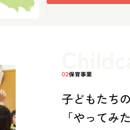
Childc
保育事業
02
子どもたち
「やってみた