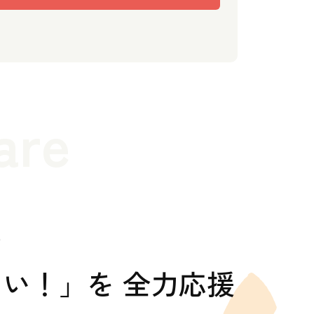
are
の
い！」を 全力応援