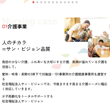
Nursing case
介護事業
01
人のチカラ
=サン・ビジョン品質
負担の少ない介護、ふれあいを大切にする介護、笑顔が溢れている介護を
目指して。
愛知・岐阜・長野の3県下で38施設・151事業所の介護関連事業所を運営す
る
社会福祉法人サン・ビジョンでは、今後ますます高まる介護ニーズに幅広
く対応していきます。
少子高齢化をトータルサポートする
社会福祉法人サン・ビジョン