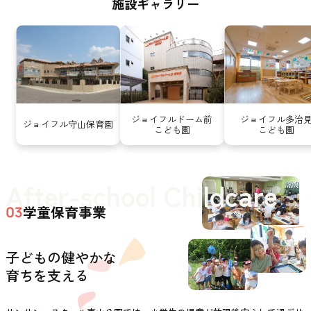
施設ギャラリー
ジョイフルドーム前
ジョイフル多治
ジョイフル守山保育園
こども園
こども園
After-school Childcare
学童保育事業
03
子どもの健やかな
育ちを支える