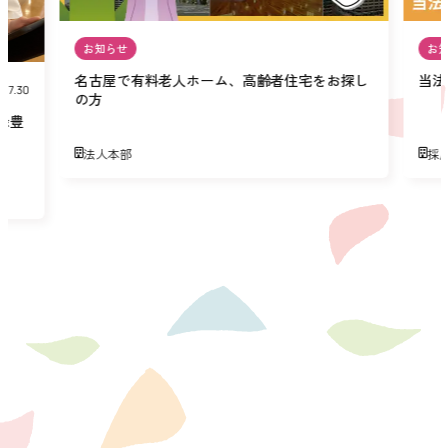
お知らせ
お
名古屋で有料老人ホーム、高齢者住宅をお探し
当法
07.30
の方
緑豊
法人本部
採