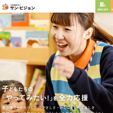
施設を探す
NEW OPEN
2026
年
10
月
開設予定
グレイスフル砧公園
東京都世田谷区大蔵
3丁目4番12号
特別養護老人ホーム
短期入所生活介護
通所介護
居宅介護支援
負担の少ない介護、ふれあいを大切にする介護、笑顔が溢れている
園目標「やかたづくり」
サンサン・スクール東山公園では、小学生の児童が放課後安心して
やさしさ・かしこさ。たくましさ
介護を目指して。
過ごせる環境を提供するとともに、
宿題・クラブ活動(英語・習字・