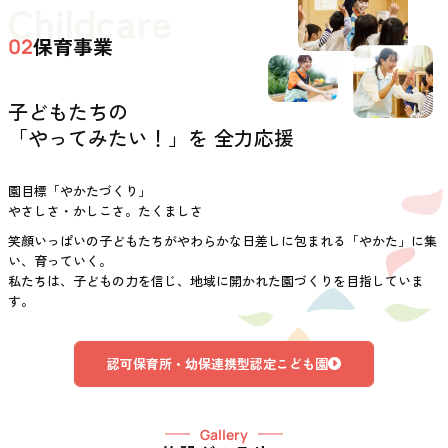
Childcare
保育事業
02
子どもたちの
「やってみたい！」を 全力応援
園目標「やかたづくり」
やさしさ・かしこさ。たくましさ
笑顔いっぱいの子どもたちがやわらかな日差しに包まれる「やかた」に集
い、育っていく。
私たちは、子どもの力を信じ、地域に開かれた園づくりを目指していま
す。
認可保育所・幼保連携型認定こども園
Gallery