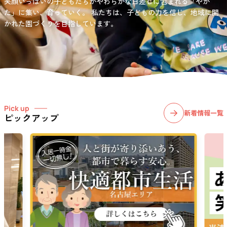
笑顔いっぱいの子どもたちがやわらかな日差しに包まれる「やか
お問い合わせ先
選択)などの学習面にも力を入れて行っている学童保育所です。
愛知・岐阜・長野の3県下で38施設・151事業所の介護関連事業所を運
た」に集い、育っていく。
私たちは、子どもの力を信じ、地域に開
03-6411-5781
営する
かれた園づくりを目指しています。
社会福祉法人サン・ビジョンでは、今後ますます高まる介護
担当：宮澤
ニーズに幅広く対応していきます。
Pick up
新着情報一覧
ピックアップ