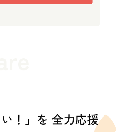
are
の
い！」を 全力応援