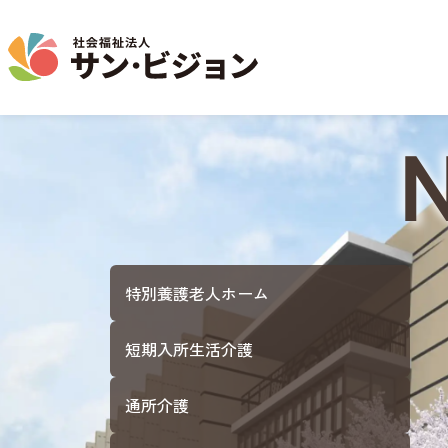
介護事業
保育事業
学童保育事業
法人について
法人の取り組み
お問い合わせ
地域から探す
New Video
名古屋エリア
特別養護老人ホーム
サン・サンスクール
ジョイフル守山保育園
法人概要 / 組織図
お問い合わせ一覧
活動報告
東山公園
短期入所生活介護
目的 / 事業者 / 提供サービ
通所介護
目的
主