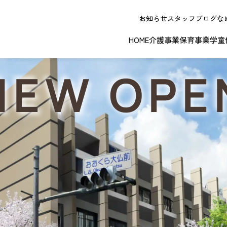
お知らせ
スタッフブログ
な
HOME
介護事業
保育事業
学童
NEW OPE
春日井エリア
江南エリア
岐阜エリ
ボランティアに関する
退職者実務経
ジョイフルドーム前こども園
ノーリフティングポリシー
理事長挨拶
ジョイフル多治見
介護記録シス
理念 / クレ
お問い合わせ
発行申請
スから探す
な提供サービス / 事業所
複数条件検索