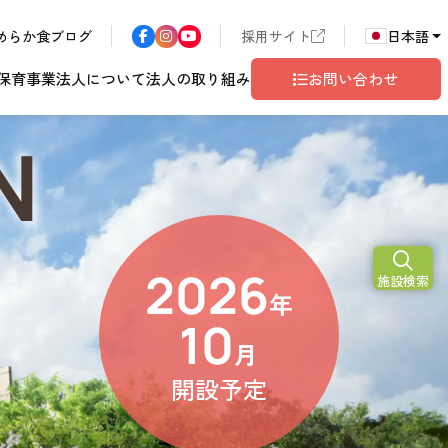
めらか食ブログ
採用サイト
日本語
保育事業
法人について
法人の取り組み
お問い合わせ
N
2026
施設検索
ア
長野エリア
東京都世田谷
サン・サンこども園
歴書
ハラスメント
年
こども園
テム
ド
ロゴマークの由来
地域共生
グレイスフル塩尻
相談窓口
10
月
開設予定