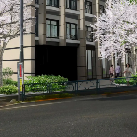
通いや短期宿泊を組み合わせて介護、
てもらいたい
サンサン研修センター
法人沿革
情報保護・管
情報開示
リハビリを受けたい
施設等に短期宿泊して介護、
リハビリを受けたい
リハビリを受けたい
てもらって
通いや短期宿泊を組み合わせて介護、
を受けたい
リハビリを受けたい
、学童を利用したい
、笑顔が溢れている介護を目指して。
童が放課後安心して過ごせる環境を提供するとともに、
学習面にも力を入れて行っている学童保育所です。
所の介護関連事業所を運営する
す高まる介護ニーズに幅広く対応していきます。
に包まれる「やかた」に集い、育っていく。
園づくりを目指しています。