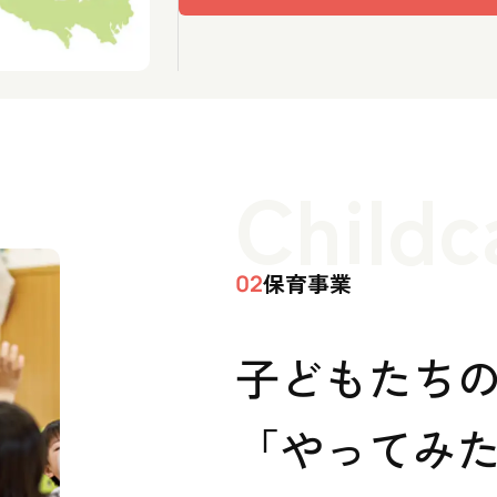
Childc
保育事業
02
子どもたち
「やってみた