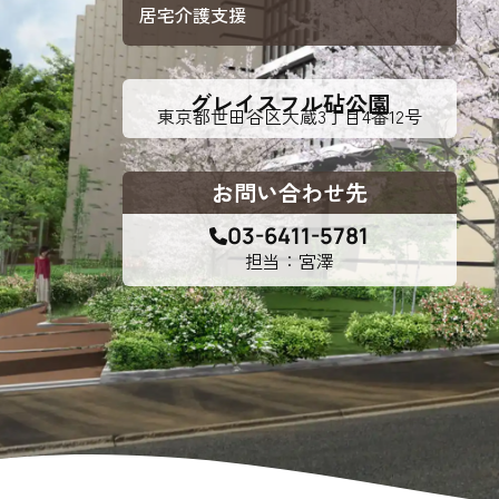
居宅介護支援
介護の相談に乗っ
サンサンワイナリー
施設一覧
施設等に入所して介護、
グレイスフル砧公園
東京都世田谷区大蔵
3丁目4番12号
自宅に訪問し
介護、リハビリ
お問い合わせ先
認定こども園、保育園
03-6411-5781
負担の少ない介護、ふれあいを大切にする介護
園目標「やかたづくり」
サンサン・スクール東山公園では、小学生の児
担当：宮澤
やさしさ・かしこさ。たくましさ
宿題・クラブ活動(英語・習字・選択)などの
愛知・岐阜・長野の3県下で38施設・151事業
社会福祉法人サン・ビジョンでは、今後ますま
笑顔いっぱいの子どもたちがやわらかな日差し
私たちは、子どもの力を信じ、地域に開かれた