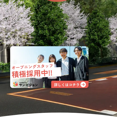
高齢者向けの部屋を借りたい
理方針
処遇改善加算について
福祉リンク集
施設等に通って介護、リハビリを受けたい
福祉器具（車いす・ベッド等）を利用したい