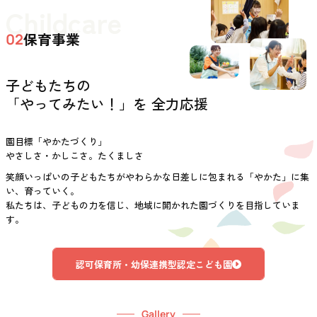
Childcare
保育事業
02
子どもたちの
「やってみたい！」を 全力応援
園目標「やかたづくり」
やさしさ・かしこさ。たくましさ
笑顔いっぱいの子どもたちがやわらかな日差しに包まれる「やかた」に集
い、育っていく。
私たちは、子どもの力を信じ、地域に開かれた園づくりを目指していま
す。
認可保育所・幼保連携型認定こども園
Gallery