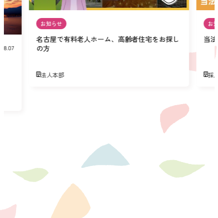
お知らせ
お
名古屋で有料老人ホーム、高齢者住宅をお探し
当法
の方
08.07
法人本部
採