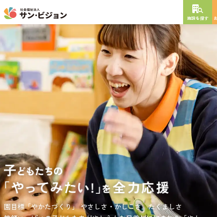
施設を探す
NEW OPEN
2026
年
10
月
開設予定
グレイスフル砧公園
東京都世田谷区大蔵
3丁目4番12号
特別養護老人ホーム
短期入所生活介護
通所介護
居宅介護支援
負担の少ない介護、ふれあいを大切にする介護、笑顔が溢れている
園目標「やかたづくり」
サンサン・スクール東山公園では、小学生の児童が放課後安心して
やさしさ・かしこさ。たくましさ
介護を目指して。
過ごせる環境を提供するとともに、
宿題・クラブ活動(英語・習字・