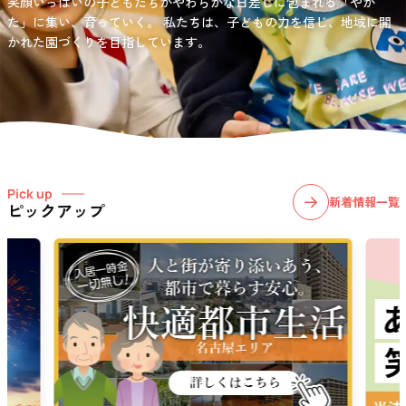
笑顔いっぱいの子どもたちがやわらかな日差しに包まれる「やか
お問い合わせ先
選択)などの学習面にも力を入れて行っている学童保育所です。
愛知・岐阜・長野の3県下で38施設・151事業所の介護関連事業所を運
た」に集い、育っていく。
私たちは、子どもの力を信じ、地域に開
03-6411-5781
営する
かれた園づくりを目指しています。
社会福祉法人サン・ビジョンでは、今後ますます高まる介護
担当：宮澤
ニーズに幅広く対応していきます。
Pick up
新着情報一覧
ピックアップ