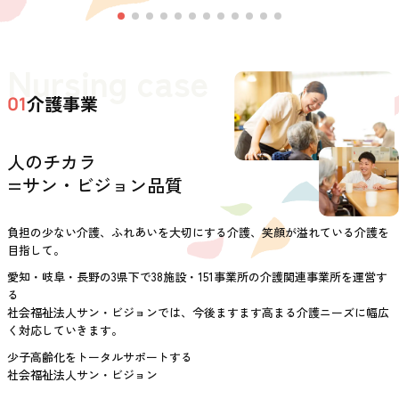
Nursing case
介護事業
01
人のチカラ
=サン・ビジョン品質
負担の少ない介護、ふれあいを大切にする介護、笑顔が溢れている介護を
目指して。
愛知・岐阜・長野の3県下で38施設・151事業所の介護関連事業所を運営す
る
社会福祉法人サン・ビジョンでは、今後ますます高まる介護ニーズに幅広
く対応していきます。
少子高齢化をトータルサポートする
社会福祉法人サン・ビジョン