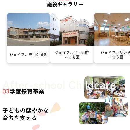
施設ギャラリー
ジョイフルドーム前
ジョイフル多治
ジョイフル守山保育園
こども園
こども園
After-school Childcare
学童保育事業
03
子どもの健やかな
育ちを支える