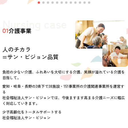
Nursing case
介護事業
01
人のチカラ
=サン・ビジョン品質
負担の少ない介護、ふれあいを大切にする介護、笑顔が溢れている介護を
目指して。
愛知・岐阜・長野の3県下で38施設・151事業所の介護関連事業所を運営す
る
社会福祉法人サン・ビジョンでは、今後ますます高まる介護ニーズに幅広
く対応していきます。
少子高齢化をトータルサポートする
社会福祉法人サン・ビジョン