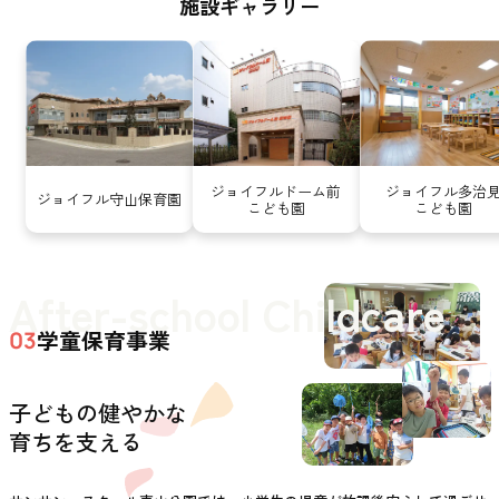
施設ギャラリー
ジョイフルドーム前
ジョイフル多治
ジョイフル守山保育園
こども園
こども園
After-school Childcare
学童保育事業
03
子どもの健やかな
育ちを支える