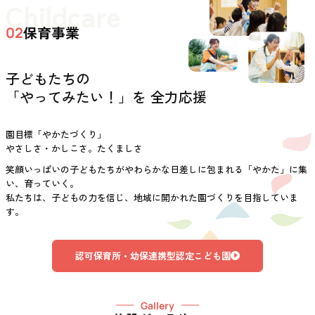
Childcare
保育事業
02
子どもたちの
「やってみたい！」を 全力応援
園目標「やかたづくり」
やさしさ・かしこさ。たくましさ
笑顔いっぱいの子どもたちがやわらかな日差しに包まれる「やかた」に集
い、育っていく。
私たちは、子どもの力を信じ、地域に開かれた園づくりを目指していま
す。
認可保育所・幼保連携型認定こども園
Gallery