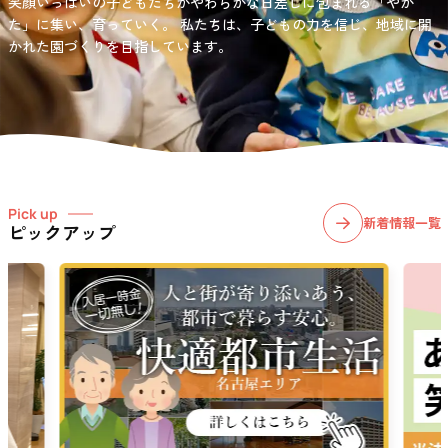
笑顔いっぱいの子どもたちがやわらかな日差しに包まれる「やか
お問い合わせ先
選択)などの学習面にも力を入れて行っている学童保育所です。
愛知・岐阜・長野の3県下で38施設・151事業所の介護関連事業所を運
た」に集い、育っていく。
私たちは、子どもの力を信じ、地域に開
03-6411-5781
営する
かれた園づくりを目指しています。
社会福祉法人サン・ビジョンでは、今後ますます高まる介護
担当：宮澤
ニーズに幅広く対応していきます。
Pick up
新着情報一覧
ピックアップ