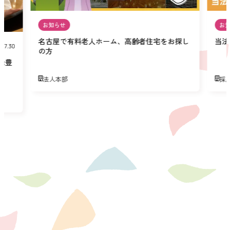
お知らせ
お
名古屋で有料老人ホーム、高齢者住宅をお探し
当法
07.30
の方
緑豊
法人本部
採