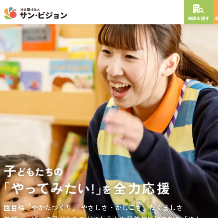
施設を探す
NEW OPEN
2026
年
10
月
開設予定
グレイスフル砧公園
東京都世田谷区大蔵
3丁目4番12号
特別養護老人ホーム
短期入所生活介護
通所介護
居宅介護支援
負担の少ない介護、ふれあいを大切にする介護、笑顔が溢れている
園目標「やかたづくり」
サンサン・スクール東山公園では、小学生の児童が放課後安心して
やさしさ・かしこさ。たくましさ
介護を目指して。
過ごせる環境を提供するとともに、
宿題・クラブ活動(英語・習字・