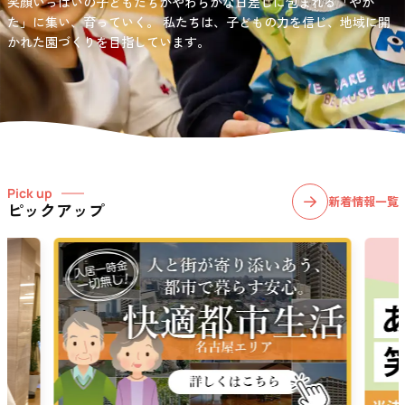
笑顔いっぱいの子どもたちがやわらかな日差しに包まれる「やか
お問い合わせ先
選択)などの学習面にも力を入れて行っている学童保育所です。
愛知・岐阜・長野の3県下で38施設・151事業所の介護関連事業所を運
た」に集い、育っていく。
私たちは、子どもの力を信じ、地域に開
03-6411-5781
営する
かれた園づくりを目指しています。
社会福祉法人サン・ビジョンでは、今後ますます高まる介護
担当：宮澤
ニーズに幅広く対応していきます。
Pick up
新着情報一覧
ピックアップ