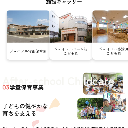
施設ギャラリー
ジョイフルドーム前
ジョイフル多治
ジョイフル守山保育園
こども園
こども園
After-school Childcare
学童保育事業
03
子どもの健やかな
育ちを支える