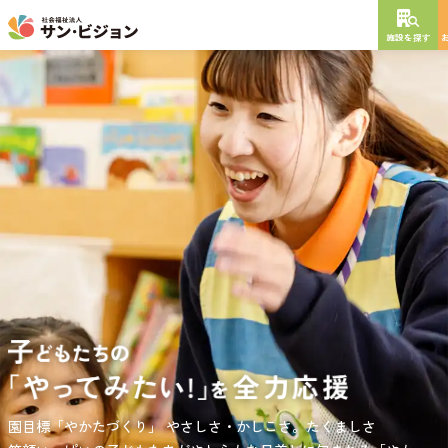
施設を探す
NEW OPEN
2026
年
10
月
開設予定
グレイスフル砧公園
東京都世田谷区大蔵
3丁目4番12号
特別養護老人ホーム
短期入所生活介護
通所介護
居宅介護支援
負担の少ない介護、ふれあいを大切にする介護、笑顔が溢れている
園目標「やかたづくり」
サンサン・スクール東山公園では、小学生の児童が放課後安心して
やさしさ・かしこさ。たくましさ
介護を目指して。
過ごせる環境を提供するとともに、
宿題・クラブ活動(英語・習字・