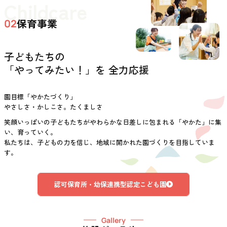
Childcare
保育事業
02
子どもたちの
「やってみたい！」を 全力応援
園目標「やかたづくり」
やさしさ・かしこさ。たくましさ
笑顔いっぱいの子どもたちがやわらかな日差しに包まれる「やかた」に集
い、育っていく。
私たちは、子どもの力を信じ、地域に開かれた園づくりを目指していま
す。
認可保育所・幼保連携型認定こども園
Gallery