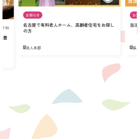
お知らせ
お
名古屋で有料老人ホーム、高齢者住宅をお探し
当法
07.30
の方
緑豊
法人本部
採