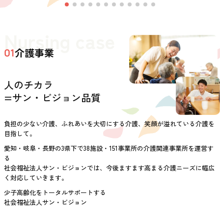
Nursing case
介護事業
01
人のチカラ
=サン・ビジョン品質
負担の少ない介護、ふれあいを大切にする介護、笑顔が溢れている介護を
目指して。
愛知・岐阜・長野の3県下で38施設・151事業所の介護関連事業所を運営す
る
社会福祉法人サン・ビジョンでは、今後ますます高まる介護ニーズに幅広
く対応していきます。
少子高齢化をトータルサポートする
社会福祉法人サン・ビジョン