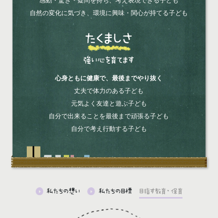
感動・驚き・疑問を持ち、考え表現できる子ども
自然の変化に気づき、環境に興味・関心が持てる子ども
たくましさ
強い心を育てます
心身ともに健康で、最後までやり抜く
丈夫で体力のある子ども
元気よく友達と遊ぶ子ども
自分で出来ることを最後まで頑張る子ども
自分で考え行動する子ども
私たちの想い
私たちの目標
目指す教育・保育