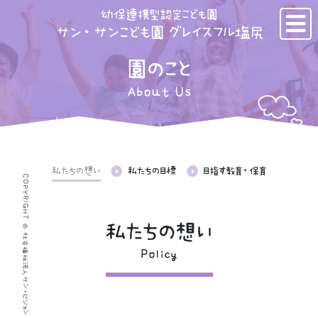
幼保連携型認定こども園
サン・サンこども園 グレイスフル塩尻
園のこと
About Us
私たちの想い
私たちの目標
目指す教育・保育
COPYRIGHT © 社会福祉法人サン・ビジョン サン・サンこども園 グレイスフル塩尻
私たちの想い
Policy