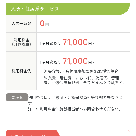
入所・住居系サービス
0
入居一時金
円
71,000
利用料金
1ヶ月あたり
円～
（月額概算）
71,000
1ヶ月あたり
円～
利用料金例
※要介護3・負担限度額認定証2段階の場合
※食費、居住費、おむつ代、洗濯代、管理
費、介護保険負担額、全て含まれた金額です。
ご注意
利用料金は要介護度・介護保険負担等情報で異なりま
す。
詳しい利用料金は施設担当者へお問合わせください。