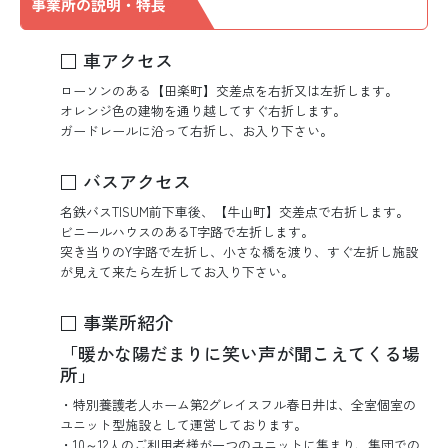
事業所の説明・特長
□ 車アクセス
ローソンのある【田楽町】交差点を右折又は左折します。
オレンジ色の建物を通り越してすぐ右折します。
ガードレールに沿って右折し、お入り下さい。
□ バスアクセス
名鉄バスTISUM前下車後、【牛山町】交差点で右折します。
ビニールハウスのあるT字路で左折します。
突き当りのY字路で左折し、小さな橋を渡り、すぐ左折し施設
が見えて来たら左折してお入り下さい。
□ 事業所紹介
「暖かな陽だまりに笑い声が聞こえてくる場
所」
・特別養護老人ホーム第2グレイスフル春日井は、全室個室の
ユニット型施設として運営しております。
・10～12人のご利用者様が一つのユニットに集まり、集団での