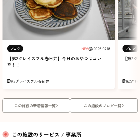
ブログ
ブログ
NEW
2026.07.18
【第2グレイスフル春日井】今日のおやつはコレ
【第2グ
だ！！
第2グレイスフル春日井
第2グレ
この施設の新着情報一覧
この施設のブログ一覧
この施設のサービス / 事業所