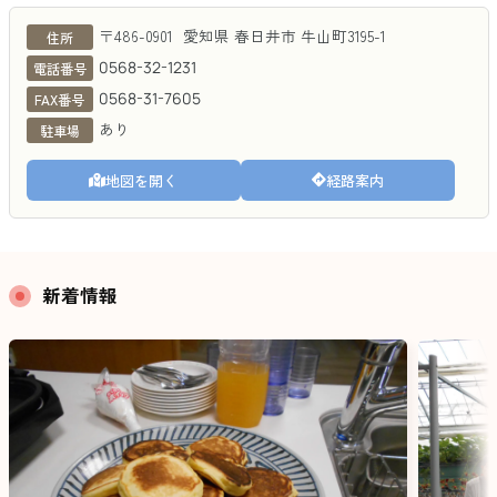
第2グレイスフル春日井
〒486-0901
愛知県
春日井市
牛山町3195-1
住所
0568-32-1231
電話番号
0568-31-7605
FAX番号
あり
駐車場
地図を開く
経路案内
新着情報