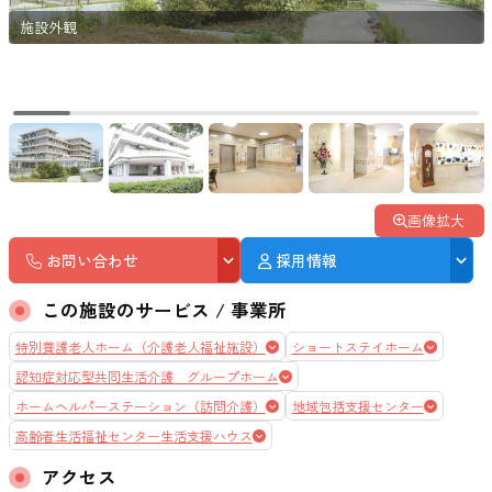
施設外観
画像拡大
お問い合わせ
採用情報
この施設のサービス / 事業所
特別養護老人ホーム（介護老人福祉施設）
ショートステイホーム
認知症対応型共同生活介護 グループホーム
ホームヘルパーステーション（訪問介護）
地域包括支援センター
高齢者生活福祉センター生活支援ハウス
アクセス