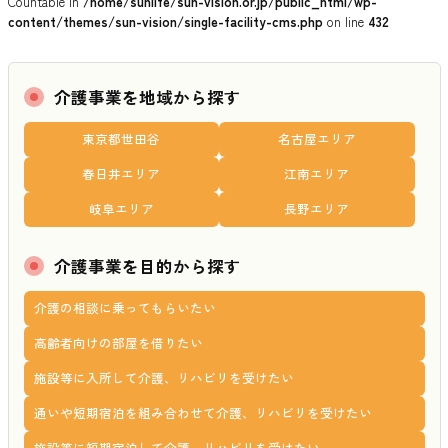
Countable in
/home/sunlife/sun-vision.or.jp/public_html/wp-
content/themes/sun-vision/single-facility-cms.php
on line
432
介護事業を地域から探す
東京都世田谷
名古屋エリア
春日井エリア
江南エリア
岐阜エリア
長野エリア
介護事業を目的から探す
介護の相談に乗ってもらいたい
高齢者向けの部屋を借りたい
施設等に入所して介護、リハビリを受けたい
通いや短期宿泊を組み合わせて介護、リハビリを受けたい
施設等に短期宿泊して介護、リハビリを受けたい