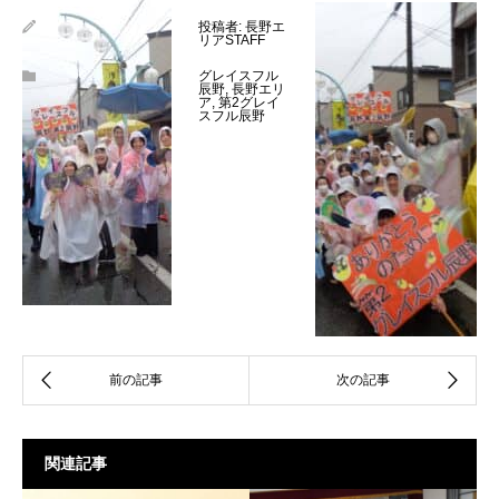
投稿者:
長野エ
リアSTAFF
グレイスフル
辰野
,
長野エリ
ア
,
第2グレイ
スフル辰野
関連記事