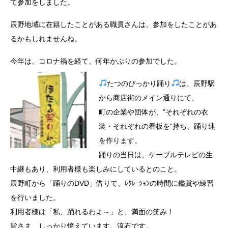
て参加をしました。
辰野地域に在籍したことがある職員さんは、参加をしたことがあ
るかもしれませんね。
今年は、コロナ禍を経て、何年かぶりの参加でした。
たつのぴっかり踊り
は、辰野駅
から商店街のメイン通りにて、
町の企業や団体が、”それぞれの衣
装・それぞれの看板を”持ち、踊り連
を作ります。
踊りの当日は、ケーブルテレビの生
中継もあり、利用者様も楽しみにしているとのこと。
辰野町から「踊りのDVD」借りて、ﾚｸﾚｰｼｮﾝの時間に鑑賞や練習
を行いました。
利用者様は「私、踊れるわよ～」と、満面の笑み！
皆さま、しっかり憶えています。流石です。