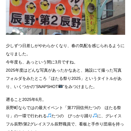
少しずつ日差しがやわらかくなり、春の気配を感じられるように
なりました。
今年度も、あっという間に3月ですね。
2025年度はどんな写真があったかなあと、施設にて撮った写真
フォルダをみたところ「ほたる祭り2025」というタイトルがあ
り、いくつかの“SNAPSHOT
”をみつけました。
遡ること2025年6月。
辰野町ならではの最大イベント「第77回信州たつの ほたる祭
り」の一環で行われる
たつの ぴっかり踊り
に、グレイス
フル辰野/第2グレイスフル辰野職員で、看板と手作り団扇を持っ