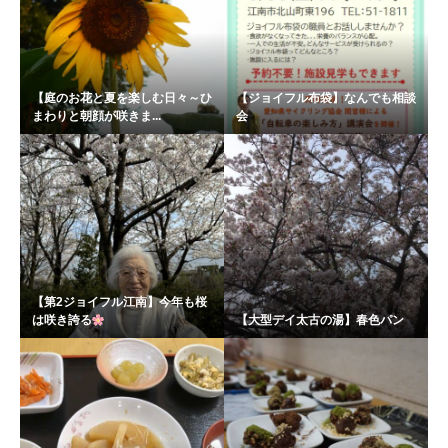
【庭のお花と夏を楽しむ日々～ひ
【ジョイフル布袋】なんでも相談
まわりと朝顔が咲きま...
会
【第2ジョイフル江南】今年も桜
は咲き誇る
【大型デイ太古の湯】春色パン