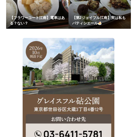
【フラワーコート江南】電車はあ
【第2ジョイフル江南】実は私も
る？ない？
パティシエール