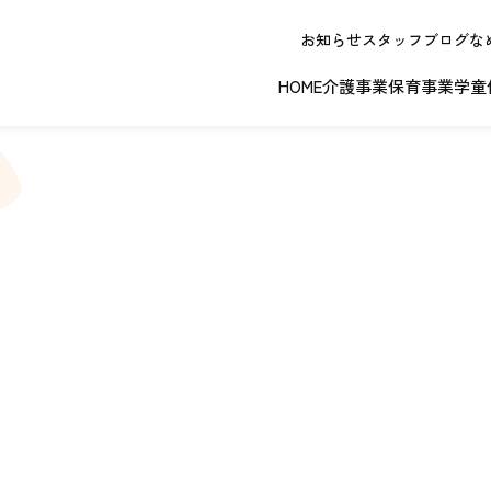
お知らせ
スタッフブログ
な
HOME
介護事業
保育事業
学童
春日井エリア
江南エリア
岐阜エリ
ボランティアに関する
退職者実務経
ジョイフルドーム前こども園
ノーリフティングポリシー
理事長挨拶
ジョイフル多治見
介護記録シス
理念 / クレ
お問い合わせ
発行申請
スから探す
な提供サービス / 事業所
複数条件検索