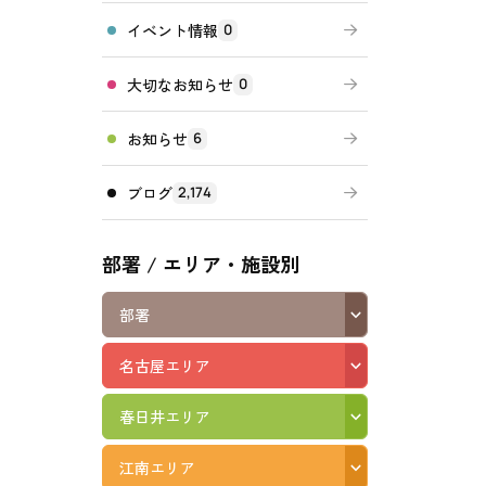
イベント情報
0
高齢者向けの部屋を借りたい
理方針
処遇改善加算について
福祉リンク集
大切なお知らせ
0
施設等に通って介護、リハビリを受けたい
福祉器具（車いす・ベッド等）を利用したい
お知らせ
6
ブログ
2,174
部署 / エリア・施設別
部署
名古屋エリア
春日井エリア
江南エリア