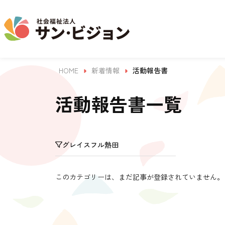
HOME
新着情報
活動報告書
介護事業
保育事業
学童保育事業
法人について
法人の取り組み
お問い合わせ
地域から探す
活動報告書一覧
名古屋エリア
グレイスフル熱田
サン・サンスクール
ジョイフル守山保育園
法人概要 / 組織図
お問い合わせ一覧
活動報告
東山公園
このカテゴリーは、まだ記事が登録されていません。
目的 / 事業者 / 提供サービ
目的
主