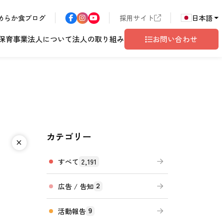
めらか食ブログ
採用サイト
日本語
保育事業
法人について
法人の取り組み
お問い合わせ
カテゴリー
ア
長野エリア
東京都世田谷
サン・サンこども園
歴書
ハラスメント
こども園
テム
ド
ロゴマークの由来
地域共生
グレイスフル塩尻
相談窓口
すべて
2,191
広告 / 告知
2
活動報告
9