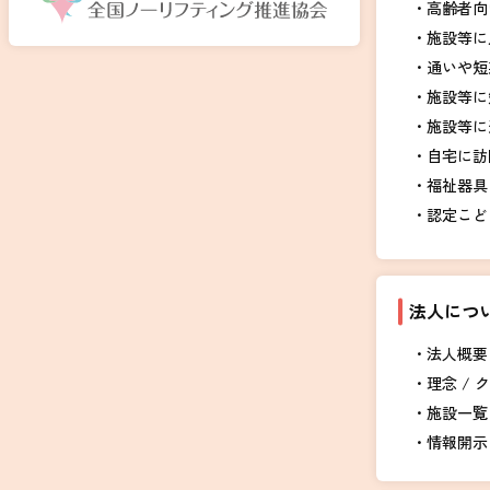
高齢者向
施設等に
通いや短
施設等に
施設等に
自宅に訪
福祉器具
認定こど
法人につ
法人概要 
理念 / 
施設一覧
情報開示