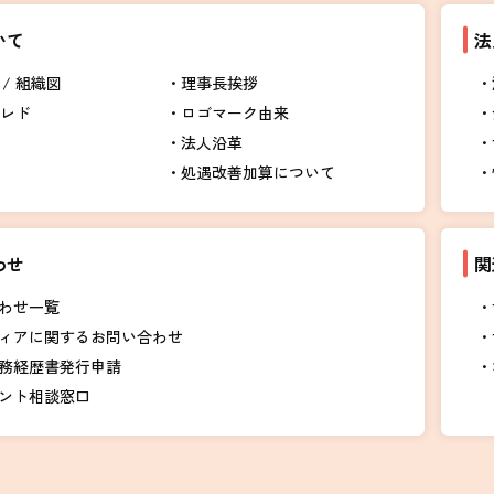
いて
法
/ 組織図
理事長挨拶
クレド
ロゴマーク由来
法人沿革
処遇改善加算について
わせ
関
わせ一覧
ィアに関するお問い合わせ
務経歴書発行申請
ント相談窓口