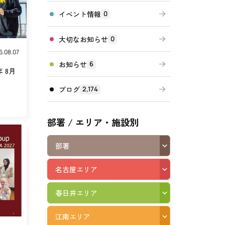
イベント情報
0
高齢者向けの部屋を借りたい
理方針
処遇改善加算について
福祉リンク集
大切なお知らせ
0
施設等に通って介護、リハビリを受けたい
6.08.07
福祉器具（車いす・ベッド等）を利用したい
お知らせ
6
 8月
ブログ
2,174
部署 / エリア・施設別
部署
名古屋エリア
春日井エリア
江南エリア