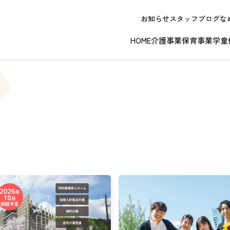
お知らせ
スタッフブログ
な
HOME
介護事業
保育事業
学童
春日井エリア
江南エリア
岐阜エリ
ボランティアに関する
退職者実務経
ジョイフルドーム前こども園
ノーリフティングポリシー
理事長挨拶
ジョイフル多治見
介護記録シス
理念 / クレ
お問い合わせ
発行申請
スから探す
な提供サービス / 事業所
複数条件検索