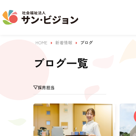
HOME
新着情報
ブログ
介護事業
保育事業
学童保育事業
法人について
法人の取り組み
お問い合わせ
地域から探す
ブログ一覧
名古屋エリア
採用担当
サン・サンスクール
ジョイフル守山保育園
法人概要 / 組織図
お問い合わせ一覧
活動報告
東山公園
目的 / 事業者 / 提供サービ
目的
主