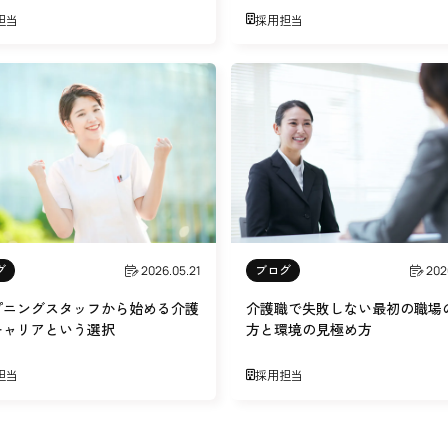
担当
採用担当
グ
ブログ
2026.05.21
202
プニングスタッフから始める介護
介護職で失敗しない最初の職場
キャリアという選択
方と環境の見極め方
担当
採用担当