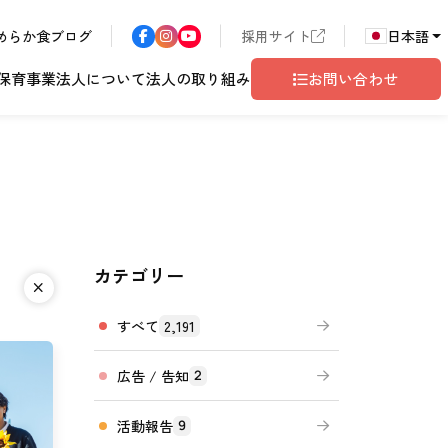
めらか食ブログ
採用サイト
日本語
保育事業
法人について
法人の取り組み
お問い合わせ
カテゴリー
ア
長野エリア
東京都世田谷
サン・サンこども園
歴書
ハラスメント
こども園
テム
ド
ロゴマークの由来
地域共生
グレイスフル塩尻
相談窓口
すべて
2,191
広告 / 告知
2
活動報告
9