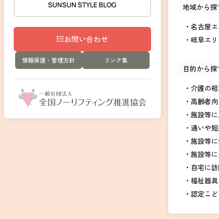
SUNSUN STYLE BLOG
地域から探
名古屋エ
お問い合わせ
岐阜エリ
情報保護・管理方針
リンク集
目的から探
介護の相
高齢者向
施設等に
通いや短
施設等に
施設等に
自宅に訪
福祉器具
認定こど