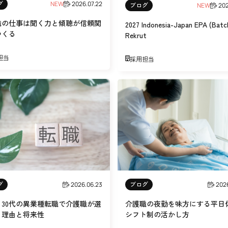
グ
NEW
2026.07.22
ブログ
NEW
202
職の仕事は聞く力と傾聴が信頼関
2027 Indonesia-Japan EPA (Batc
つくる
Rekrut
担当
採用担当
グ
ブログ
2026.06.23
202
・30代の異業種転職で介護職が選
介護職の夜勤を味方にする平日
る理由と将来性
シフト制の活かし方