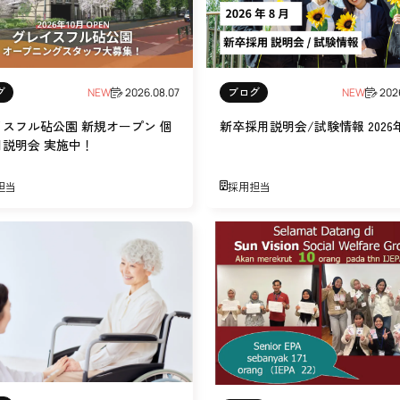
通いや短期宿泊を組み合わせて介護、
てもらいたい
サンサン研修センター
法人沿革
情報保護・管
情報開示
リハビリを受けたい
施設等に短期宿泊して介護、
リハビリを受けたい
リハビリを受けたい
グ
ブログ
NEW
2026.08.07
NEW
202
てもらって
通いや短期宿泊を組み合わせて介護、
を受けたい
リハビリを受けたい
イスフル砧公園 新規オープン 個
新卒採用説明会/試験情報 2026年
用説明会 実施中！
、学童を利用したい
担当
採用担当