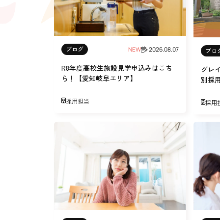
介護の相談に乗っ
サンサンワイナリー
施設一覧
施設等に入所して介護、
ブログ
NEW
2026.08.07
ブロ
自宅に訪問し
介護、リハビリ
R8年度高校生施設見学申込みはこち
グレ
ら！【愛知岐阜エリア】
別採
認定こども園、保育園
採用担当
採用