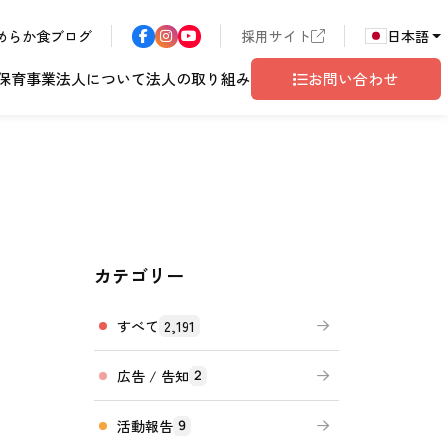
めらか食ブログ
採用サイト
日本語
保育事業
法人について
法人の取り組み
お問い合わせ
カテゴリー
ア
長野エリア
東京都世田谷
サン・サンこども園
歴書
ハラスメント
こども園
テム
ド
ロゴマークの由来
地域共生
グレイスフル塩尻
相談窓口
すべて
2,191
広告 / 告知
2
活動報告
9