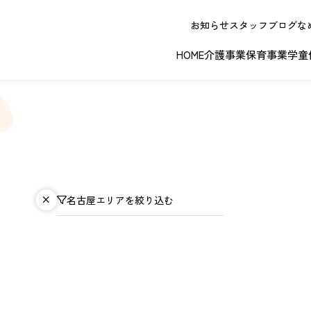
お知らせ
スタッフブログ
な
HOME
介護事業
保育事業
学童
春日井エリア
江南エリア
岐阜エリ
名古屋エリアを絞り込む
ボランティアに関する
退職者実務経
ジョイフルドーム前こども園
ノーリフティングポリシー
理事長挨拶
ジョイフル多治見
介護記録シス
理念 / クレ
お問い合わせ
発行申請
スから探す
な提供サービス / 事業所
複数条件検索