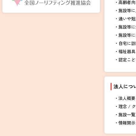
高齢者向
施設等に
通いや短
施設等に
施設等に
自宅に訪
福祉器具
認定こど
法人につ
法人概要 
理念 / 
施設一覧
情報開示