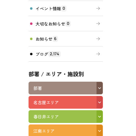
イベント情報
0
高齢者向けの部屋を借りたい
理方針
処遇改善加算について
福祉リンク集
大切なお知らせ
0
施設等に通って介護、リハビリを受けたい
福祉器具（車いす・ベッド等）を利用したい
お知らせ
6
ブログ
2,174
部署 / エリア・施設別
部署
名古屋エリア
春日井エリア
江南エリア