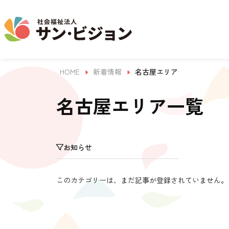
HOME
新着情報
名古屋エリア
介護事業
保育事業
学童保育事業
法人について
法人の取り組み
お問い合わせ
地域から探す
名古屋エリア一覧
名古屋エリア
お知らせ
サン・サンスクール
ジョイフル守山保育園
法人概要 / 組織図
お問い合わせ一覧
活動報告
東山公園
このカテゴリーは、まだ記事が登録されていません。
目的 / 事業者 / 提供サービ
目的
主