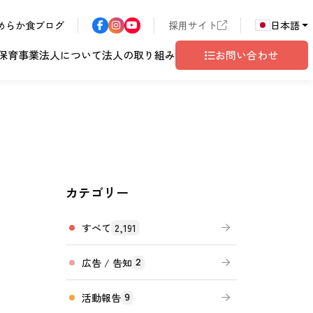
めらか食ブログ
採用サイト
日本語
保育事業
法人について
法人の取り組み
お問い合わせ
カテゴリー
ア
長野エリア
東京都世田谷
サン・サンこども園
歴書
ハラスメント
こども園
テム
ド
ロゴマークの由来
地域共生
グレイスフル塩尻
相談窓口
すべて
2,191
広告 / 告知
2
活動報告
9