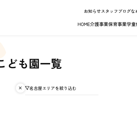
お知らせ
スタッフブログ
な
HOME
介護事業
保育事業
学童
こども園一覧
春日井エリア
江南エリア
岐阜エリ
名古屋エリアを絞り込む
ボランティアに関する
退職者実務経
ジョイフルドーム前こども園
ノーリフティングポリシー
理事長挨拶
ジョイフル多治見
介護記録シス
理念 / クレ
お問い合わせ
発行申請
スから探す
な提供サービス / 事業所
複数条件検索