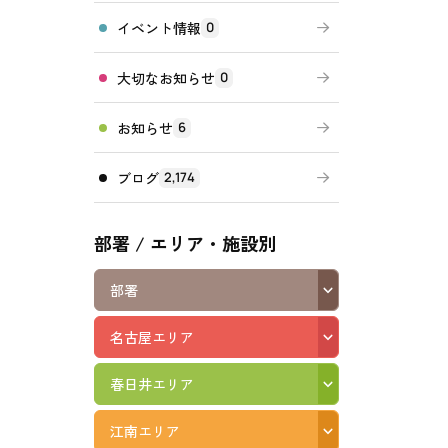
イベント情報
0
高齢者向けの部屋を借りたい
理方針
処遇改善加算について
福祉リンク集
大切なお知らせ
0
施設等に通って介護、リハビリを受けたい
福祉器具（車いす・ベッド等）を利用したい
お知らせ
6
ブログ
2,174
部署 / エリア・施設別
部署
名古屋エリア
春日井エリア
江南エリア