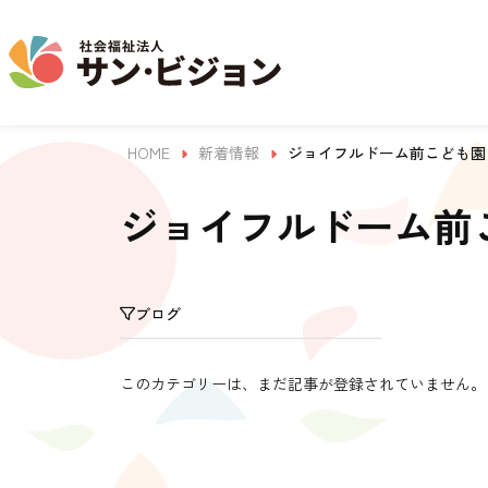
HOME
新着情報
ジョイフルドーム前こども園
介護事業
保育事業
学童保育事業
法人について
法人の取り組み
お問い合わせ
地域から探す
ジョイフルドーム前
名古屋エリア
ブログ
サン・サンスクール
ジョイフル守山保育園
法人概要 / 組織図
お問い合わせ一覧
活動報告
東山公園
このカテゴリーは、まだ記事が登録されていません。
目的 / 事業者 / 提供サービ
目的
主