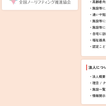
高齢者向
施設等に
通いや短
施設等に
施設等に
自宅に訪
福祉器具
認定こど
法人につ
法人概要 
理念 / 
施設一覧
情報開示