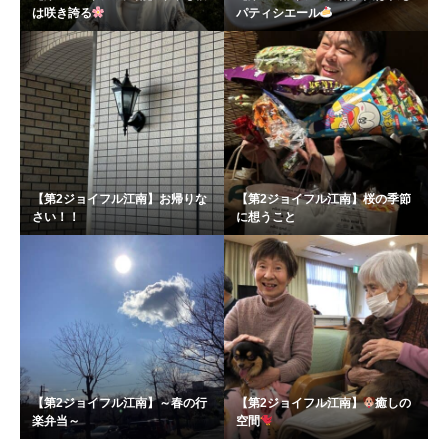
は咲き誇る
パティシエール
【第2ジョイフル江南】お帰りな
【第2ジョイフル江南】桜の季節
さい！！
に想うこと
【第2ジョイフル江南】～春の行
【第2ジョイフル江南】
癒しの
楽弁当～
空間