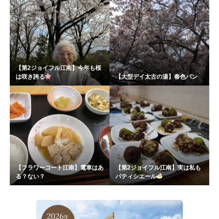
【第2ジョイフル江南】今年も桜
は咲き誇る
【大型デイ太古の湯】春色パン
【フラワーコート江南】電車はあ
【第2ジョイフル江南】実は私も
る？ない？
パティシエール