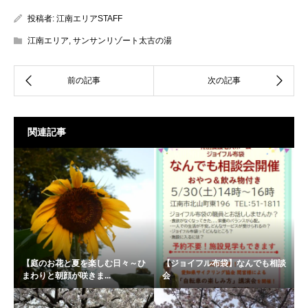
投稿者:
江南エリアSTAFF
江南エリア
,
サンサンリゾート太古の湯
関連記事
【庭のお花と夏を楽しむ日々～ひ
【ジョイフル布袋】なんでも相談
まわりと朝顔が咲きま...
会