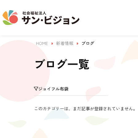
HOME
新着情報
ブログ
介護事業
保育事業
学童保育事業
法人について
法人の取り組み
お問い合わせ
地域から探す
ブログ一覧
名古屋エリア
ジョイフル布袋
サン・サンスクール
ジョイフル守山保育園
法人概要 / 組織図
お問い合わせ一覧
活動報告
東山公園
このカテゴリーは、まだ記事が登録されていません。
目的 / 事業者 / 提供サービ
目的
主