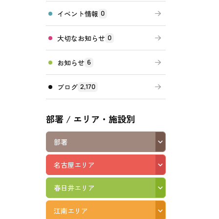
イベント情報
0
高齢者向けの部屋を借りたい
理方針
処遇改善加算について
福祉リンク集
大切なお知らせ
0
施設等に通って介護、リハビリを受けたい
福祉器具（車いす・ベッド等）を利用したい
お知らせ
6
ブログ
2,170
部署 / エリア・施設別
部署
名古屋エリア
春日井エリア
江南エリア