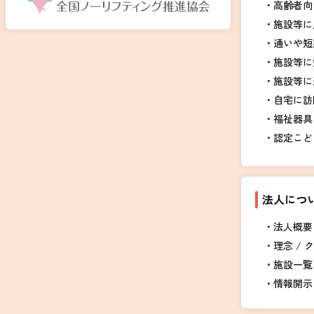
高齢者向
施設等に
通いや短
施設等に
施設等に
自宅に訪
福祉器具
認定こど
法人につ
法人概要 
理念 / 
施設一覧
情報開示