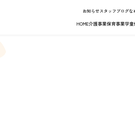
お知らせ
スタッフブログ
な
HOME
介護事業
保育事業
学童
春日井エリア
江南エリア
岐阜エリ
ボランティアに関する
退職者実務経
ジョイフルドーム前こども園
ノーリフティングポリシー
理事長挨拶
ジョイフル多治見
介護記録シス
理念 / クレ
お問い合わせ
発行申請
スから探す
な提供サービス / 事業所
複数条件検索