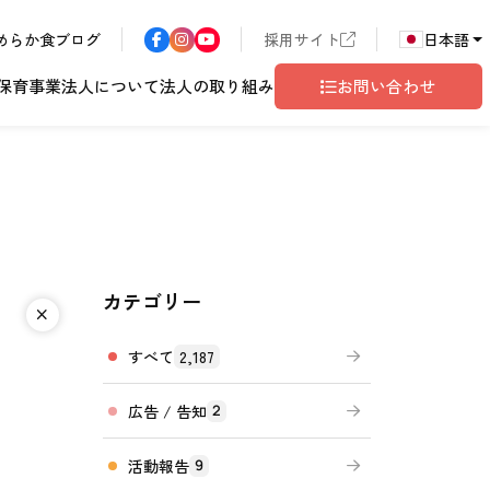
めらか食ブログ
採用サイト
日本語
保育事業
法人について
法人の取り組み
お問い合わせ
カテゴリー
ア
長野エリア
東京都世田谷
サン・サンこども園
歴書
ハラスメント
こども園
テム
ド
ロゴマークの由来
地域共生
グレイスフル塩尻
相談窓口
すべて
2,187
広告 / 告知
2
活動報告
9